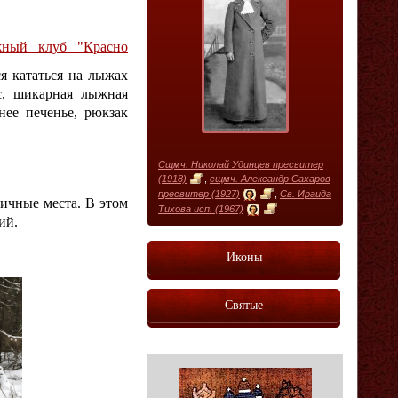
жный клуб "Красно
ся кататься на лыжах
с, шикарная лыжная
нее печенье, рюкзак
Сщмч. Николай Удинцев пресвитер
(1918)
,
сщмч. Александр Сахаров
пресвитер (1927)
,
Св. Ираида
личные места. В этом
Тихова исп. (1967)
ий.
Иконы
Святые