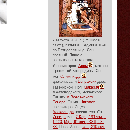
7 августа 2026 г. ( 25 июля
ст.ст.), пятница.
Седмица 10-я
по Пятидесятнице.
День
постный.
Пища с
растительным маслом.
Успение прав.
Анны
, матери
Пресвятой Богородицы. Свв.
жен
Олимпиады
диакониссы и
Евпраксии
девы,
Тавеннской. Прп.
Макария
Желтоводского, Унженского.
Память
V Вселенского
Собора
. Сщмч.
Николая
пресвитера. Сщмч.
Александра
пресвитера. Св.
Ираиды
исп.
2 Кор., 169 зач., I,
12-20.
Мф., 91 зач., XXII, 23-
33.
Прав. Анны:
Гал., 210 зач.