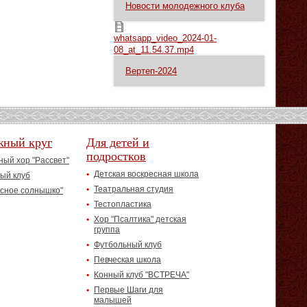
Новости молодежного клуба
whatsapp_video_2024-01-08_at_11.54.37.mp4
whatsapp_video_2024-01-
08_at_11.54.37.mp4
Вертеп-2024
жный круг
Для детей и
подростков
ый хор "Рассвет"
Детская воскресная школа
ый клуб
Театральная студия
асное солнышко"
Тестопластика
Хор "Псалтика" детская
группа
Футбольный клуб
Певческая школа
Конный клуб "ВСТРЕЧА"
Первые Шаги для
малышей