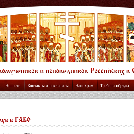
Новости
Контакты и реквизиты
Наш храм
Требы и обряды
луб в ГАБО