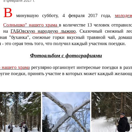
5 февраля 2017 г.
В
минувшую субботу, 4 февраля 2017 года,
молоде
Солнышко" нашего храма
в количестве 13 человек отправил
на
ГАБОвскую народную лыжню
. Сказочный снежный ле
ьная "буханка", снежные горки вкусный травяной чай, домаш
 - это серая тень того, что получил каждый участник поездки.
Фотоальбом с фотографиями
 нашего храма
регулярно организует интересные поездки в раз
ругие поедки, принять участие в которых может каждый желающ