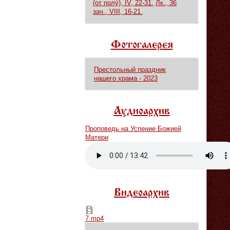
(от полу́), IV, 22-31.
Лк., 36
зач., VIII, 16-21.
Фотогалерея
Престольный праздник
нашего храма - 2023
Аудиоархив
Проповедь на Успение Божией
Матери
Vm
P
Видеоархив
7.mp4
7.mp4