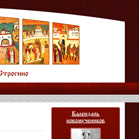
Календарь
новомучеников