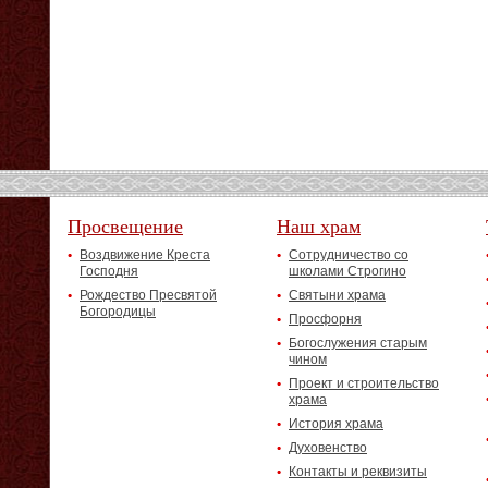
Просвещение
Наш храм
Воздвижение Креста
Сотрудничество со
Господня
школами Строгино
Рождество Пресвятой
Святыни храма
Богородицы
Просфорня
Богослужения старым
чином
Проект и строительство
храма
История храма
Духовенство
Контакты и реквизиты