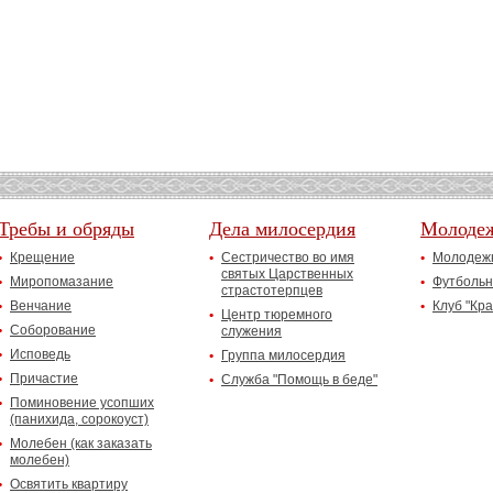
Требы и обряды
Дела милосердия
Молоде
Крещение
Сестричество во имя
Молодежн
святых Царственных
Миропомазание
Футбольн
страстотерпцев
Венчание
Клуб "Кр
Центр тюремного
Соборование
служения
Исповедь
Группа милосердия
Причастие
Служба "Помощь в беде"
Поминовение усопших
(панихида, сорокоуст)
Молебен (как заказать
молебен)
Освятить квартиру