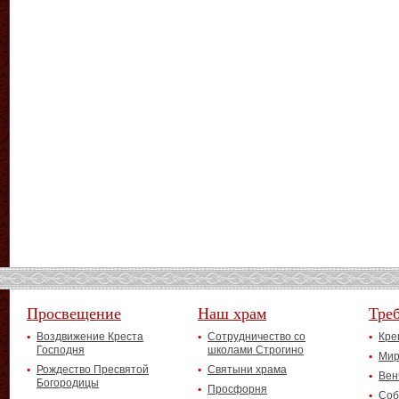
Просвещение
Наш храм
Тре
Воздвижение Креста
Сотрудничество со
Кре
Господня
школами Строгино
Мир
Рождество Пресвятой
Святыни храма
Вен
Богородицы
Просфорня
Соб