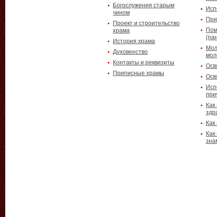
Богослужения старым
Исп
чином
При
Проект и строительство
Пом
храма
(па
История храма
Мол
Духовенство
мол
Контакты и реквизиты
Осв
Приписные храмы
Осв
Исп
при
Как
здр
Как
Как
зна