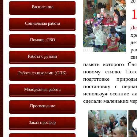
20 
Расписание
Социальная работа
Де
хр
Помощь СВО
де
ра
Работа с детьми
св
память которого Св
новому стилю. Пот
Работа со школами (ОПК)
подготовке приро
постановку с перча
Молодежная работа
используя осенние л
сделали маленьких че
Просвещение
Заказ просфор