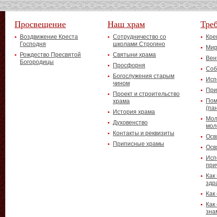
Просвещение
Наш храм
Тре
Воздвижение Креста
Сотрудничество со
Кре
Господня
школами Строгино
Мир
Рождество Пресвятой
Святыни храма
Вен
Богородицы
Просфорня
Соб
Богослужения старым
Исп
чином
При
Проект и строительство
Пом
храма
(па
История храма
Мол
Духовенство
мол
Контакты и реквизиты
Осв
Приписные храмы
Осв
Исп
при
Как
здр
Как
Как
зна