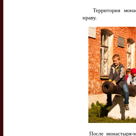
Территория монас
нраву.
После монастыря-м