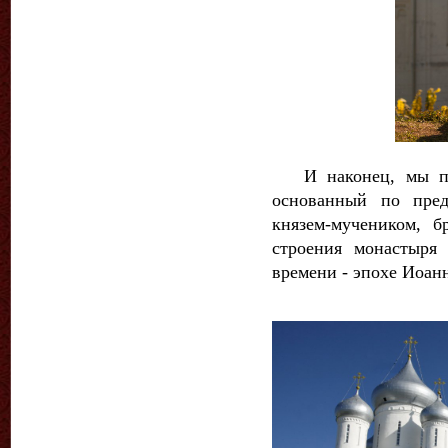
И наконец, мы при
основанный по пре
князем-мучеником, 
строения монастыря
времени - эпохе Иоанн