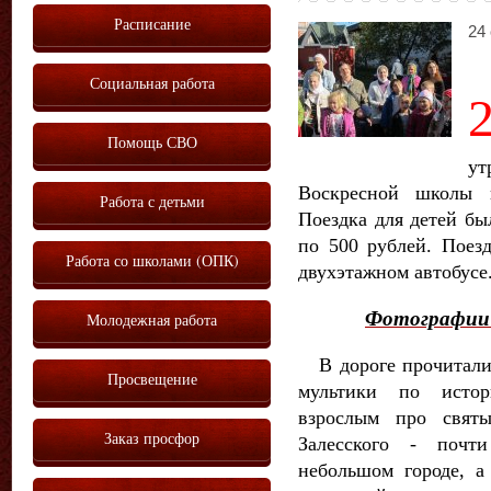
Расписание
24 
Социальная работа
Помощь СВО
у
Воскресной школы п
Работа с детьми
Поездка для детей бы
по 500 рублей. Поез
Работа со школами (ОПК)
двухэтажном автобусе
Фотографии о
Молодежная работа
В дороге прочитали 
Просвещение
мультики по истор
взрослым про святы
Заказ просфор
Залесского - почт
небольшом городе, а