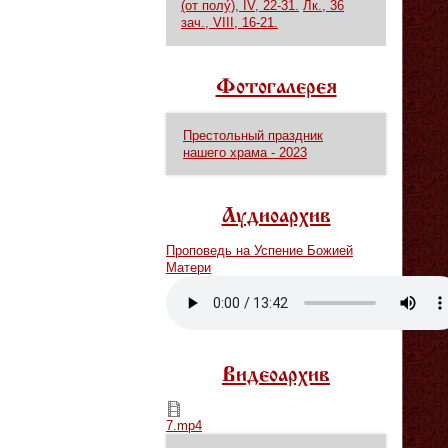
(от полу́), IV, 22-31.
Лк., 36
зач., VIII, 16-21.
Фотогалерея
Престольный праздник
нашего храма - 2023
Аудиоархив
Проповедь на Успение Божией
Матери
Vm
P
Видеоархив
7.mp4
7.mp4