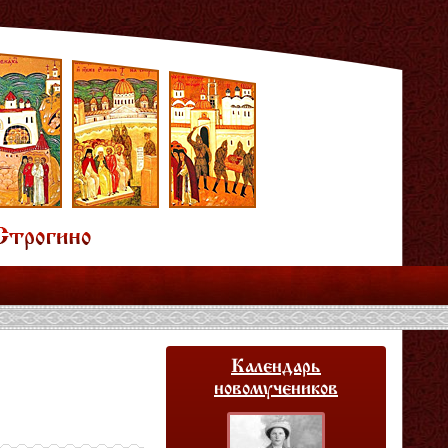
Календарь
новомучеников