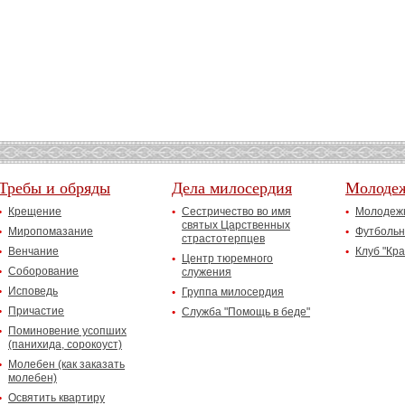
Требы и обряды
Дела милосердия
Молоде
Крещение
Сестричество во имя
Молодежн
святых Царственных
Миропомазание
Футбольн
страстотерпцев
Венчание
Клуб "Кр
Центр тюремного
Соборование
служения
Исповедь
Группа милосердия
Причастие
Служба "Помощь в беде"
Поминовение усопших
(панихида, сорокоуст)
Молебен (как заказать
молебен)
Освятить квартиру