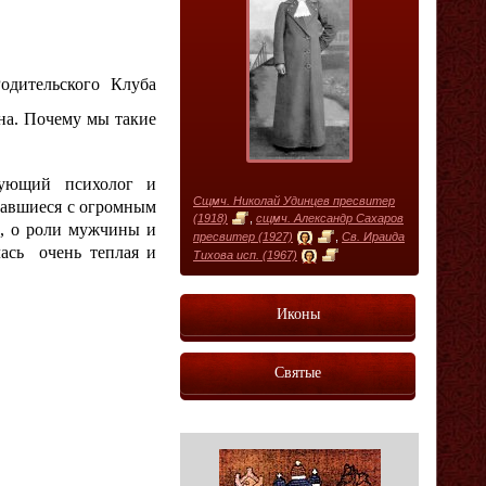
Родительского Клуба
на. Почему мы такие
ующий психолог и
Сщмч. Николай Удинцев пресвитер
равшиеся с огромным
(1918)
,
сщмч. Александр Сахаров
е, о роли мужчины и
пресвитер (1927)
,
Св. Ираида
ась очень теплая и
Тихова исп. (1967)
Иконы
Святые