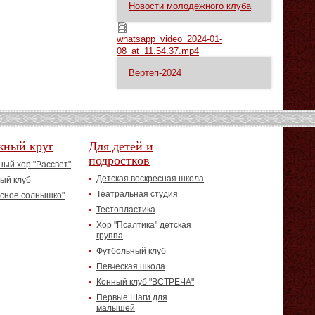
Новости молодежного клуба
whatsapp_video_2024-01-08_at_11.54.37.mp4
whatsapp_video_2024-01-
08_at_11.54.37.mp4
Вертеп-2024
жный круг
Для детей и
подростков
ый хор "Рассвет"
Детская воскресная школа
ый клуб
Театральная студия
асное солнышко"
Тестопластика
Хор "Псалтика" детская
группа
Футбольный клуб
Певческая школа
Конный клуб "ВСТРЕЧА"
Первые Шаги для
малышей