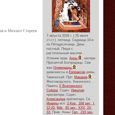
ая и Михаил Стареев
7 августа 2026 г. ( 25 июля
ст.ст.), пятница.
Седмица 10-я
по Пятидесятнице.
День
постный.
Пища с
растительным маслом.
Успение прав.
Анны
, матери
Пресвятой Богородицы. Свв.
жен
Олимпиады
диакониссы и
Евпраксии
девы,
Тавеннской. Прп.
Макария
Желтоводского, Унженского.
Память
V Вселенского
Собора
. Сщмч.
Николая
пресвитера. Сщмч.
Александра
пресвитера. Св.
Ираиды
исп.
2 Кор., 169 зач., I,
12-20.
Мф., 91 зач., XXII, 23-
33.
Прав. Анны:
Гал., 210 зач.