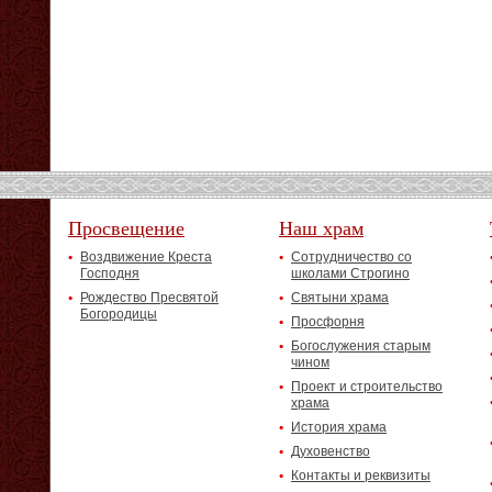
Просвещение
Наш храм
Воздвижение Креста
Сотрудничество со
Господня
школами Строгино
Рождество Пресвятой
Святыни храма
Богородицы
Просфорня
Богослужения старым
чином
Проект и строительство
храма
История храма
Духовенство
Контакты и реквизиты