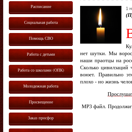
Расписание
1 н
(П
Социальная работа
Помощь СВО
Ку
нет шутки. Мы ворос
Работа с детьми
наши праотцы на росс
Сколько цивилзаций ч
Работа со школами (ОПК)
воюет. Правильно э
плохо - но жизнь чел
Молодежная работа
Прослушат
Просвещение
МР3 файл. Продолжит
Заказ просфор