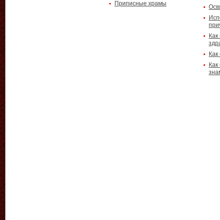
Приписные храмы
Осв
Исп
при
Как
здр
Как
Как
зна