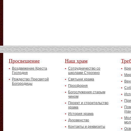
Просвещение
Наш храм
Тре
Воздвижение Креста
Сотрудничество со
Кре
Господня
школами Строгино
Мир
Рождество Пресвятой
Святыни храма
Вен
Богородицы
Просфорня
Соб
Богослужения старым
Исп
чином
При
Проект и строительство
Пом
храма
(па
История храма
Мол
Духовенство
мол
Контакты и реквизиты
Осв