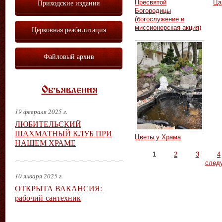
Приходские издания
Пресвятой
Ца
Богородицы
(богослужение и
миссионерская акция)
Церковная реабилитация
Файловый архив
Объявления
19 февраля 2025 г.
ЛЮБИТЕЛЬСКИЙ
ШАХМАТНЫЙ КЛУБ ПРИ
Цветы у Храма
НАШЕМ ХРАМЕ
Страницы
1
2
3
4
след
10 января 2025 г.
ОТКРЫТА ВАКАНСИЯ:
рабочий-сантехник