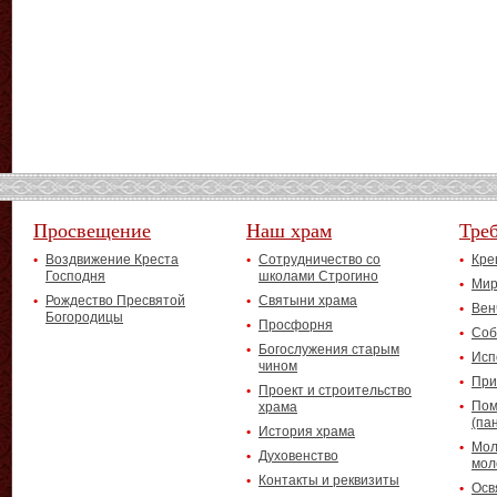
Просвещение
Наш храм
Тре
Воздвижение Креста
Сотрудничество со
Кре
Господня
школами Строгино
Мир
Рождество Пресвятой
Святыни храма
Вен
Богородицы
Просфорня
Соб
Богослужения старым
Исп
чином
При
Проект и строительство
Пом
храма
(па
История храма
Мол
Духовенство
мол
Контакты и реквизиты
Осв