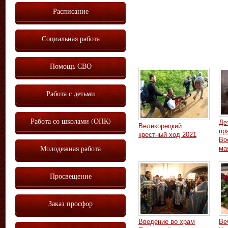
Расписание
Социальная работа
Помощь СВО
Работа с детьми
Работа со школами (ОПК)
Де
Великорецкий
пр
крестный ход 2021
Во
Молодежная работа
ма
Просвещение
Заказ просфор
Введение во храм
Ве