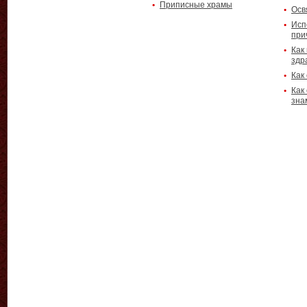
Приписные храмы
Осв
Исп
при
Как
здр
Как
Как
зна