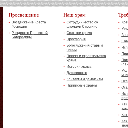
Просвещение
Наш храм
Тре
Воздвижение Креста
Сотрудничество со
Кре
Господня
школами Строгино
Мир
Рождество Пресвятой
Святыни храма
Вен
Богородицы
Просфорня
Соб
Богослужения старым
Исп
чином
При
Проект и строительство
Пом
храма
(па
История храма
Мол
Духовенство
мол
Контакты и реквизиты
Осв
Приписные храмы
Осв
Исп
при
Как
здр
Как
Как
зна