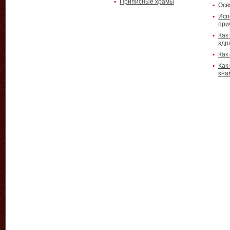
Приписные храмы
Осв
Исп
при
Как
здр
Как
Как
зна