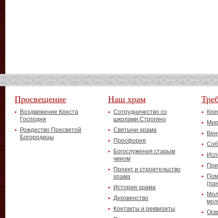
Просвещение
Наш храм
Тре
Воздвижение Креста
Сотрудничество со
Кре
Господня
школами Строгино
Мир
Рождество Пресвятой
Святыни храма
Вен
Богородицы
Просфорня
Соб
Богослужения старым
Исп
чином
При
Проект и строительство
Пом
храма
(па
История храма
Мол
Духовенство
мол
Контакты и реквизиты
Осв