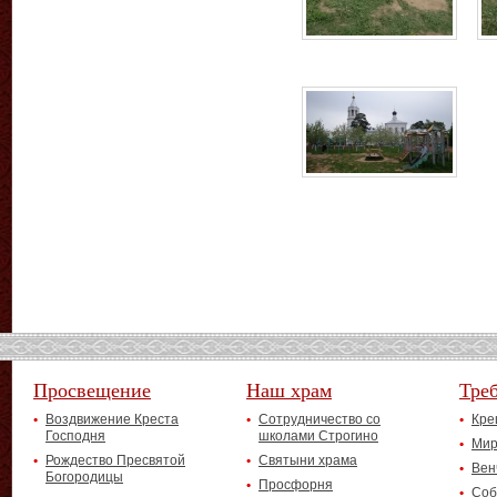
Просвещение
Наш храм
Тре
Воздвижение Креста
Сотрудничество со
Кре
Господня
школами Строгино
Мир
Рождество Пресвятой
Святыни храма
Вен
Богородицы
Просфорня
Соб