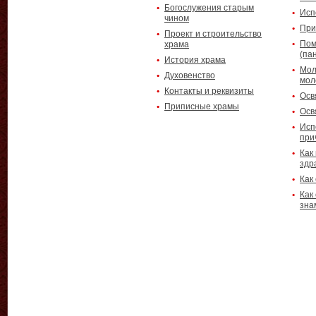
Богослужения старым
Исп
чином
При
Проект и строительство
Пом
храма
(па
История храма
Мол
Духовенство
мол
Контакты и реквизиты
Осв
Приписные храмы
Осв
Исп
при
Как
здр
Как
Как
зна