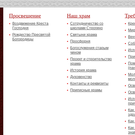
Просвещение
Наш храм
Тре
Воздвижение Креста
Сотрудничество со
Кре
Господня
школами Строгино
Мир
Рождество Пресвятой
Святыни храма
Вен
Богородицы
Просфорня
Соб
Богослужения старым
Исп
чином
При
Проект и строительство
Пом
храма
(па
История храма
Мол
Духовенство
мол
Контакты и реквизиты
Осв
Приписные храмы
Осв
Исп
при
Как
здр
Как
Как
зна