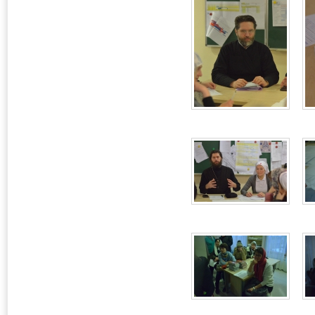
Расписание
Социальная работа
Помощь СВО
Работа с детьми
Работа со школами (ОПК)
Молодежная работа
Просвещение
Заказ просфор