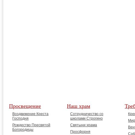
Просвещение
Наш храм
Тре
Воздвижение Креста
Сотрудничество со
Кре
Господня
школами Строгино
Мир
Рождество Пресвятой
Святыни храма
Вен
Богородицы
Просфорня
Соб