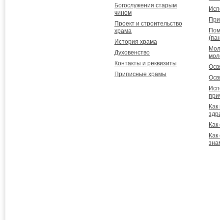
Богослужения старым
Исп
чином
При
Проект и строительство
Пом
храма
(па
История храма
Мол
Духовенство
мол
Контакты и реквизиты
Осв
Приписные храмы
Осв
Исп
при
Как
здр
Как
Как
зна