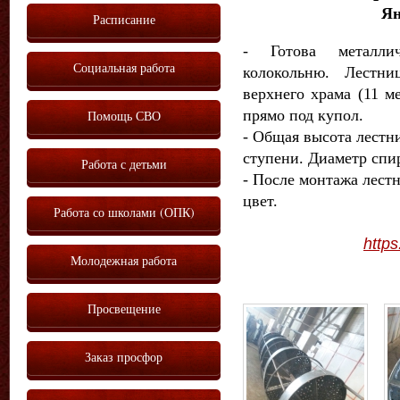
Ян
Расписание
-
Готова металлич
Социальная работа
колокольню. Лестни
верхнего храма (11 м
прямо под купол.
Помощь СВО
- Общая высота лестни
ступени. Диаметр спир
Работа с детьми
- После монтажа лест
цвет.
Работа со школами (ОПК)
http
Молодежная работа
Просвещение
Заказ просфор