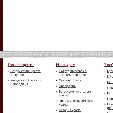
Просвещение
Наш храм
Тре
Воздвижение Креста
Сотрудничество со
Кре
Господня
школами Строгино
Мир
Рождество Пресвятой
Святыни храма
Вен
Богородицы
Просфорня
Соб
Богослужения старым
Исп
чином
При
Проект и строительство
Пом
храма
(па
История храма