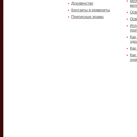
Мол
Духовенство
мол
Контакты и реквизиты
Осв
Приписные храмы
Осв
Исп
при
Как
здр
Как
Как
зна