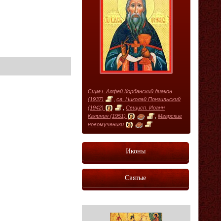
Сщмч. Алфей Корбанский диакон
(1937)
,
св. Николай Понгильский
(1942)
,
Свщисп. Иоанн
Калинин (1951)
,
Мгарские
новомученики
Иконы
Святые