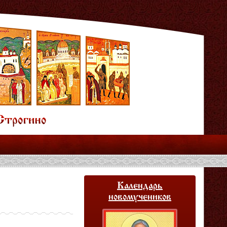
Календарь
новомучеников