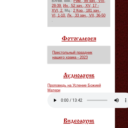
Блгвв. кнн.:
Рим., 99 зач., VIII,
28-39.
Ин., 52 зач., XV, 17 -
XVI, 2.
Мц.:
2 Кор., 181 зач.,
VI, 1-10.
Лк., 33 зач., VII, 36-50
.
Фотогалерея
Престольный праздник
нашего храма - 2023
Аудиоархив
Проповедь на Успение Божией
Матери
Vm
P
Видеоархив