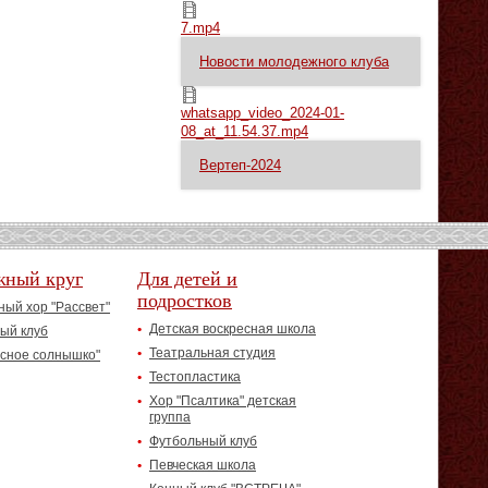
7.mp4
7.mp4
Новости молодежного клуба
whatsapp_video_2024-01-08_at_11.54.37.mp4
whatsapp_video_2024-01-
08_at_11.54.37.mp4
Вертеп-2024
жный круг
Для детей и
подростков
ый хор "Рассвет"
Детская воскресная школа
ый клуб
Театральная студия
асное солнышко"
Тестопластика
Хор "Псалтика" детская
группа
Футбольный клуб
Певческая школа