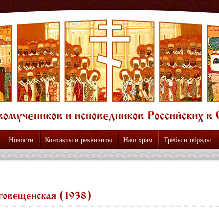
Новости
Контакты и реквизиты
Наш храм
Требы и обряды
аговещенская (1938)