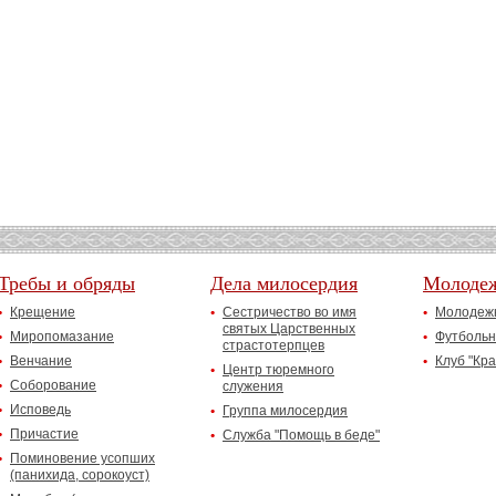
Требы и обряды
Дела милосердия
Молоде
Крещение
Сестричество во имя
Молодежн
святых Царственных
Миропомазание
Футбольн
страстотерпцев
Венчание
Клуб "Кр
Центр тюремного
Соборование
служения
Исповедь
Группа милосердия
Причастие
Служба "Помощь в беде"
Поминовение усопших
(панихида, сорокоуст)