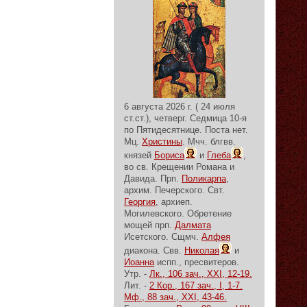
6 августа 2026 г. ( 24 июля
ст.ст.), четверг.
Седмица 10-я
по Пятидесятнице.
Поста нет.
Мц.
Христины
. Мчч. блгвв.
князей
Бориса
и
Глеба
,
во св. Крещении Романа и
Давида. Прп.
Поликарпа
,
архим. Печерского. Свт.
Георгия
, архиеп.
Могилевского. Обретение
мощей прп.
Далмата
Исетского. Сщмч.
Алфея
диакона. Свв.
Николая
и
Иоанна
испп., пресвитеров.
Утр. -
Лк., 106 зач., XXI, 12-19.
Лит. -
2 Кор., 167 зач., I, 1-7.
Мф., 88 зач., XXI, 43-46.