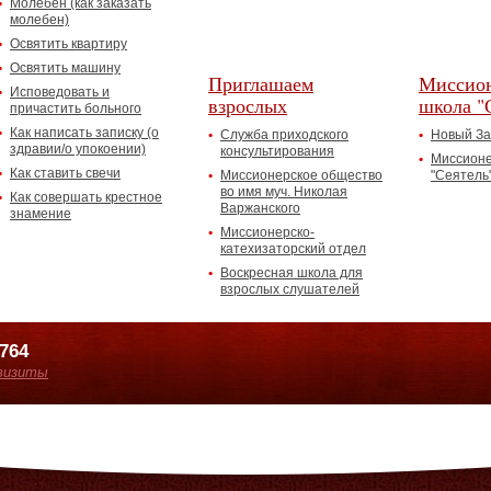
Молебен (как заказать
молебен)
Освятить квартиру
Освятить машину
Приглашаем
Миссион
Исповедовать и
взрослых
школа "
причастить больного
Как написать записку (о
Служба приходского
Новый За
здравии/о упокоении)
консультирования
Миссионе
Как ставить свечи
Миссионерское общество
"Сеятель
во имя муч. Николая
Как совершать крестное
Варжанского
знамение
Миссионерско-
катехизаторский отдел
Воскресная школа для
взрослых слушателей
7764
визиты