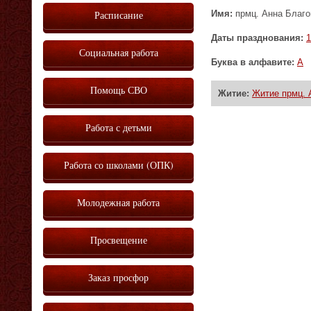
Имя:
прмц. Анна Благо
Расписание
Даты празднования:
1
Социальная работа
Буква в алфавите:
А
Помощь СВО
Житие:
Житие прмц. 
Работа с детьми
Работа со школами (ОПК)
Молодежная работа
Просвещение
Заказ просфор