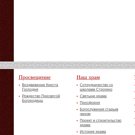
Просвещение
Наш храм
Воздвижение Креста
Сотрудничество со
Господня
школами Строгино
Рождество Пресвятой
Святыни храма
Богородицы
Просфорня
Богослужения старым
чином
Проект и строительство
храма
История храма