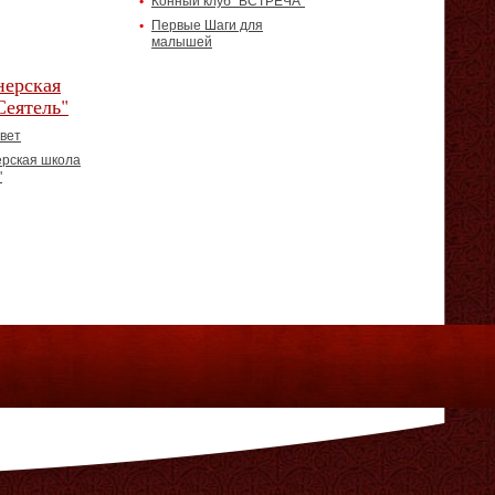
Конный клуб "ВСТРЕЧА"
Первые Шаги для
малышей
ерская
Сеятель"
вет
рская школа
"