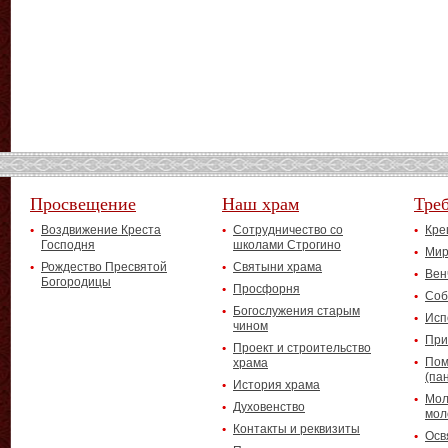
Просвещение
Наш храм
Тре
Воздвижение Креста
Сотрудничество со
Кре
Господня
школами Строгино
Мир
Рождество Пресвятой
Святыни храма
Вен
Богородицы
Просфорня
Соб
Богослужения старым
Исп
чином
При
Проект и строительство
Пом
храма
(па
История храма
Мол
Духовенство
мол
Контакты и реквизиты
Осв