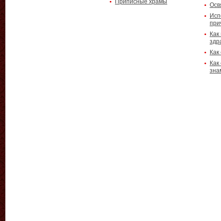
Приписные храмы
Осв
Исп
при
Как
здр
Как
Как
зна