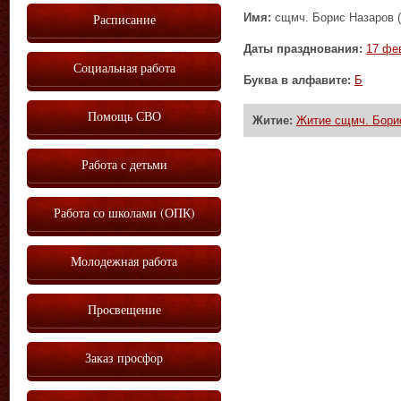
Имя:
сщмч. Борис Назаров (
Расписание
Даты празднования:
17 фе
Социальная работа
Буква в алфавите:
Б
Помощь СВО
Житие:
Житие сщмч. Борис
Работа с детьми
Работа со школами (ОПК)
Молодежная работа
Просвещение
Заказ просфор