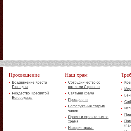
Просвещение
Наш храм
Тре
Воздвижение Креста
Сотрудничество со
Кре
Господня
школами Строгино
Мир
Рождество Пресвятой
Святыни храма
Вен
Богородицы
Просфорня
Соб
Богослужения старым
Исп
чином
При
Проект и строительство
Пом
храма
(па
История храма