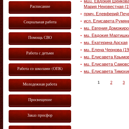
мцц. Евдокия Шейкова
Расписание
Мария Неизвестная (1
прмч. Елевферий Печ
исп. Елисавета Румянц
Социальная работа
мц. Евгения Доможиро
мц. Евдокия Мартишки
Помощь СВО
мц. Екатерина Арская
мц. Елена Чернова (19
Работа с детьми
мц. Елисавета Крымов
мц. Елисавета Самовс
Работа со школами (ОПК)
мц. Елисавета Тимохи
Страницы
1
2
3
Молодежная работа
Просвещение
Заказ просфор