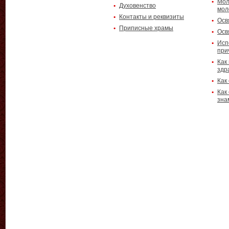
Мол
Духовенство
мол
Контакты и реквизиты
Осв
Приписные храмы
Осв
Исп
при
Как
здр
Как
Как
зна