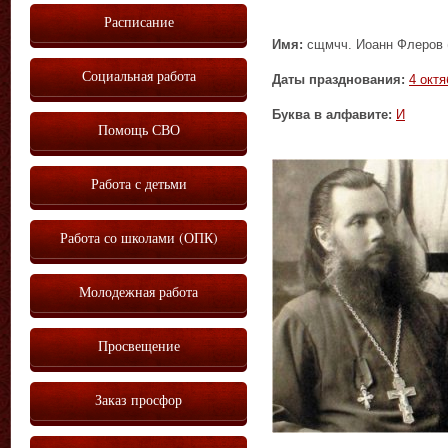
Расписание
Имя:
сщмчч. Иоанн Флеров (
Социальная работа
Даты празднования:
4 октя
Буква в алфавите:
И
Помощь СВО
Работа с детьми
Работа со школами (ОПК)
Молодежная работа
Просвещение
Заказ просфор