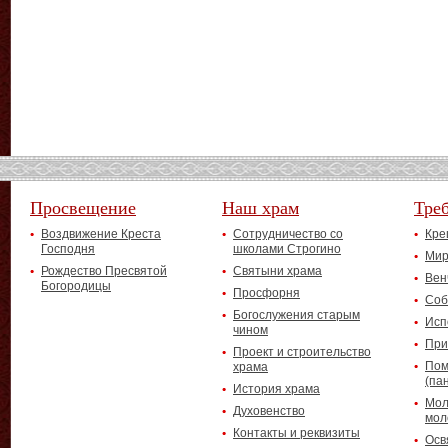
Просвещение
Наш храм
Тре
Воздвижение Креста
Сотрудничество со
Кре
Господня
школами Строгино
Мир
Рождество Пресвятой
Святыни храма
Вен
Богородицы
Просфорня
Соб
Богослужения старым
Исп
чином
При
Проект и строительство
Пом
храма
(па
История храма
Мол
Духовенство
мол
Контакты и реквизиты
Осв