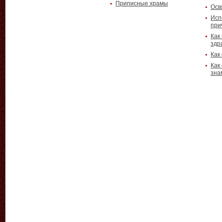
Приписные храмы
Осв
Исп
при
Как
здр
Как
Как
зна