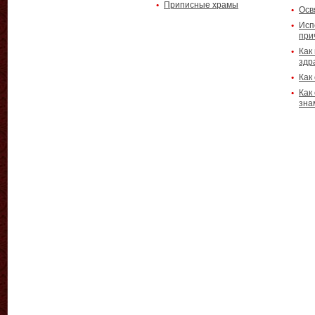
Приписные храмы
Осв
Исп
при
Как
здр
Как
Как
зна