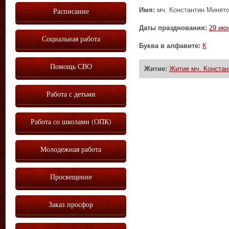
Имя:
мч. Константин Минято
Расписание
Даты празднования:
29 ию
Социальная работа
Буква в алфавите:
К
Помощь СВО
Житие:
Житие мч. Констан
Работа с детьми
Работа со школами (ОПК)
Молодежная работа
Просвещение
Заказ просфор