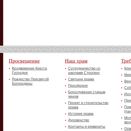
Просвещение
Наш храм
Тре
Воздвижение Креста
Сотрудничество со
Кре
Господня
школами Строгино
Мир
Рождество Пресвятой
Святыни храма
Вен
Богородицы
Просфорня
Соб
Богослужения старым
Исп
чином
При
Проект и строительство
Пом
храма
(па
История храма
Мол
Духовенство
мол
Контакты и реквизиты
Осв