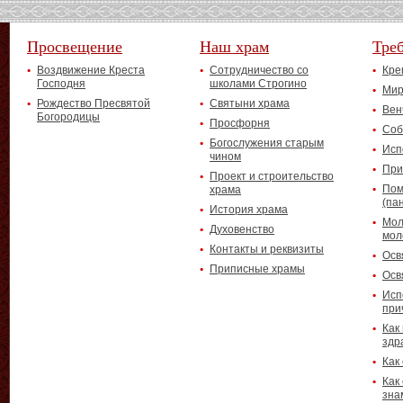
Просвещение
Наш храм
Тре
Воздвижение Креста
Сотрудничество со
Кре
Господня
школами Строгино
Мир
Рождество Пресвятой
Святыни храма
Вен
Богородицы
Просфорня
Соб
Богослужения старым
Исп
чином
При
Проект и строительство
Пом
храма
(па
История храма
Мол
Духовенство
мол
Контакты и реквизиты
Осв
Приписные храмы
Осв
Исп
при
Как
здр
Как
Как
зна