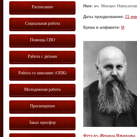
Имя:
мч. Михаил Новоселов 
Расписание
Даты празднования:
21 ян
Социальная работа
Буква в алфавите:
М
Помощь СВО
Работа с детьми
Работа со школами (ОПК)
Молодежная работа
Просвещение
Заказ просфор
Фото мч. Михаила Новоселова