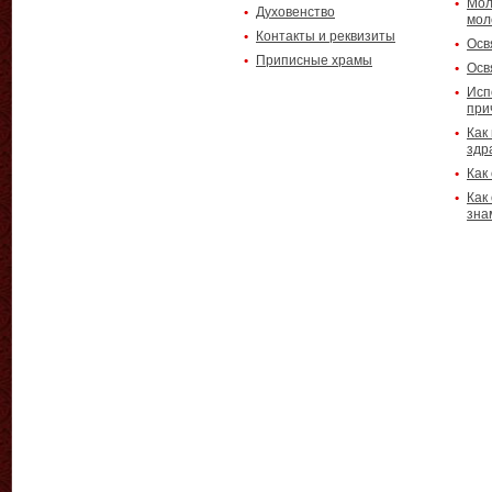
Мол
Духовенство
мол
Контакты и реквизиты
Осв
Приписные храмы
Осв
Исп
при
Как
здр
Как
Как
зна