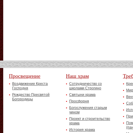
Просвещение
Наш храм
Тре
Воздвижение Креста
Сотрудничество со
Кре
Господня
школами Строгино
Мир
Рождество Пресвятой
Святыни храма
Вен
Богородицы
Просфорня
Соб
Богослужения старым
Исп
чином
При
Проект и строительство
Пом
храма
(па
История храма