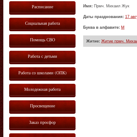
Имя:
Прмч. Михаил Жук
Расписание
Даты празднования:
17 авг
Социальная работа
Буква в алфавите:
М
Помощь СВО
Житие:
Житие прмч. Миха
Работа с детьми
Работа со школами (ОПК)
Молодежная работа
Просвещение
Заказ просфор