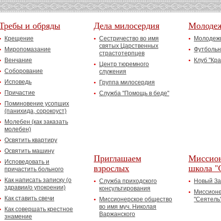
Требы и обряды
Дела милосердия
Молоде
Крещение
Сестричество во имя
Молодежн
святых Царственных
Миропомазание
Футбольн
страстотерпцев
Венчание
Клуб "Кр
Центр тюремного
Соборование
служения
Исповедь
Группа милосердия
Причастие
Служба "Помощь в беде"
Поминовение усопших
(панихида, сорокоуст)
Молебен (как заказать
молебен)
Освятить квартиру
Освятить машину
Приглашаем
Миссион
Исповедовать и
взрослых
школа "
причастить больного
Как написать записку (о
Служба приходского
Новый За
здравии/о упокоении)
консультирования
Миссионе
Как ставить свечи
Миссионерское общество
"Сеятель
во имя муч. Николая
Как совершать крестное
Варжанского
знамение