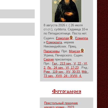
8 августа 2026 г. ( 26 июля
ст.ст.), суббота.
Седмица 10-я
по Пятидесятнице.
Поста нет.
Сщмчч.
Ермолая
,
Ермиппа
и
Ермократа
, иереев
Никомидийских. Прмц.
Параскевы
. Прп.
Моисея
Угрина, Печерского. Сщмч.
Сергия
пресвитера.
Прп.:
Гал., 213 зач., V, 22 - VI,
2.
Лк., 24 зач., VI, 17-23
. Ряд.:
Рим., 119 зач., XV, 30-33.
Мф.,
73 зач., XVII, 24 - XVIII, 4.
Фотогалерея
Престольный праздник
нашего храма - 2023