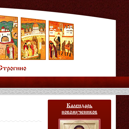
Календарь
новомучеников