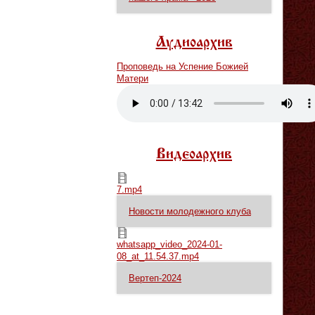
Аудиоархив
Проповедь на Успение Божией
Матери
Vm
P
Видеоархив
7.mp4
7.mp4
Новости молодежного клуба
whatsapp_video_2024-01-08_at_11.54.37.mp4
whatsapp_video_2024-01-
08_at_11.54.37.mp4
Вертеп-2024