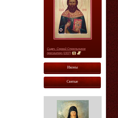
Сщмч. Сергий Стрельников
пресвитер (1937)
Иконы
Святые