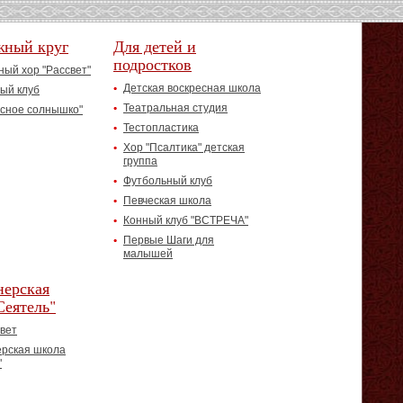
жный круг
Для детей и
подростков
ый хор "Рассвет"
Детская воскресная школа
ый клуб
Театральная студия
асное солнышко"
Тестопластика
Хор "Псалтика" детская
группа
Футбольный клуб
Певческая школа
Конный клуб "ВСТРЕЧА"
Первые Шаги для
малышей
ерская
Сеятель"
вет
рская школа
"