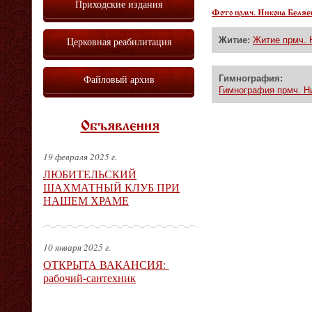
Приходские издания
Фото прмч. Никона Беляе
Житие:
Житие прмч. 
Церковная реабилитация
Файловый архив
Гимнография:
Гимнография прмч. Н
Объявления
19 февраля 2025 г.
ЛЮБИТЕЛЬСКИЙ
ШАХМАТНЫЙ КЛУБ ПРИ
НАШЕМ ХРАМЕ
10 января 2025 г.
ОТКРЫТА ВАКАНСИЯ:
рабочий-сантехник