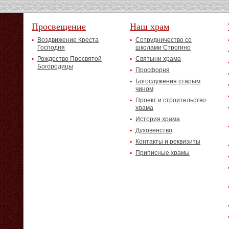
Просвещение
Наш храм
Воздвижение Креста
Сотрудничество со
Господня
школами Строгино
Рождество Пресвятой
Святыни храма
Богородицы
Просфорня
Богослужения старым
чином
Проект и строительство
храма
История храма
Духовенство
Контакты и реквизиты
Приписные храмы