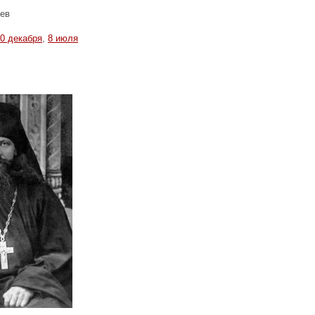
яев
0 декабря
,
8 июля