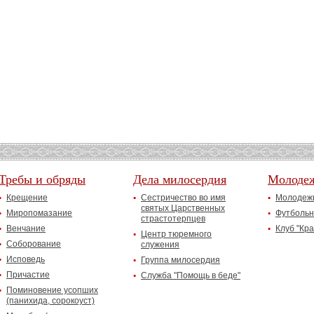
Требы и обряды
Дела милосердия
Молоде
Крещение
Сестричество во имя
Молодежн
святых Царственных
Миропомазание
Футбольн
страстотерпцев
Венчание
Клуб "Кр
Центр тюремного
Соборование
служения
Исповедь
Группа милосердия
Причастие
Служба "Помощь в беде"
Поминовение усопших
(панихида, сорокоуст)