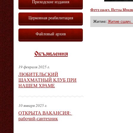
Приходские издания
Фото сщмч. Петра Юрко
Церковная реабилитация
Житие:
Житие сщмч. 
Файловый архив
Объявления
19 февраля 2025 г.
ЛЮБИТЕЛЬСКИЙ
ШАХМАТНЫЙ КЛУБ ПРИ
НАШЕМ ХРАМЕ
10 января 2025 г.
ОТКРЫТА ВАКАНСИЯ:
рабочий-сантехник