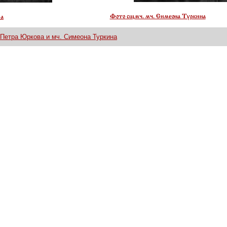
Фото сщмч. мч. Симеона Туркина
ва
Петра Юркова и мч. Симеона Туркина