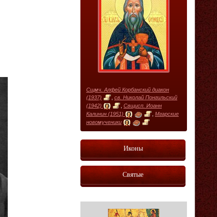
Сщмч. Алфей Корбанский диакон
(1937)
,
св. Николай Понгильский
(1942)
,
Свщисп. Иоанн
Калинин (1951)
,
Мгарские
новомученики
Иконы
Святые