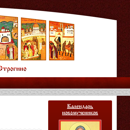
Календарь
новомучеников