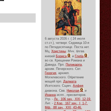
6 августа 2026 г. ( 24 июля
ст.ст.), четверг.
Седмица 10-я
по Пятидесятнице.
Поста нет.
Мц.
Христины
. Мчч. блгвв.
князей
Бориса
и
Глеба
,
во св. Крещении Романа и
Давида. Прп.
Поликарпа
,
архим. Печерского. Свт.
Георгия
, архиеп.
Могилевского. Обретение
мощей прп.
Далмата
Исетского. Сщмч.
Алфея
диакона. Свв.
Николая
и
Иоанна
испп., пресвитеров.
Утр. -
Лк., 106 зач., XXI, 12-19.
Лит. -
2 Кор., 167 зач., I, 1-7.
Мф., 88 зач., XXI, 43-46.