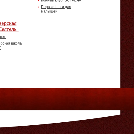
Конный клуб "ВСТРЕЧА"
Первые Шаги для
малышей
ерская
Сеятель"
вет
рская школа
"