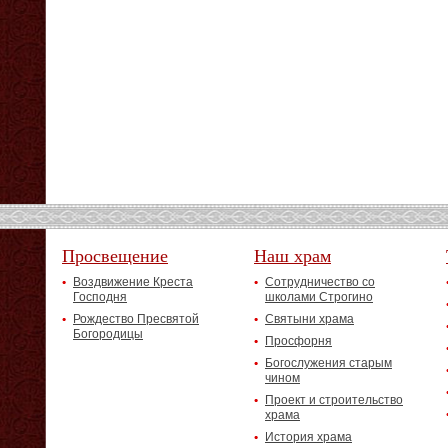
Просвещение
Наш храм
Воздвижение Креста
Сотрудничество со
Господня
школами Строгино
Рождество Пресвятой
Святыни храма
Богородицы
Просфорня
Богослужения старым
чином
Проект и строительство
храма
История храма