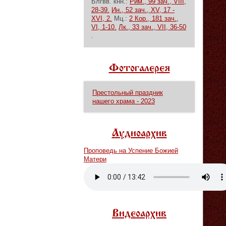
Блгвв. кнн.:
Рим., 99 зач., VIII,
28-39.
Ин., 52 зач., XV, 17 -
XVI, 2.
Мц.:
2 Кор., 181 зач.,
VI, 1-10.
Лк., 33 зач., VII, 36-50
.
Фотогалерея
Престольный праздник
нашего храма - 2023
Аудиоархив
Проповедь на Успение Божией
Матери
Vm
P
Видеоархив