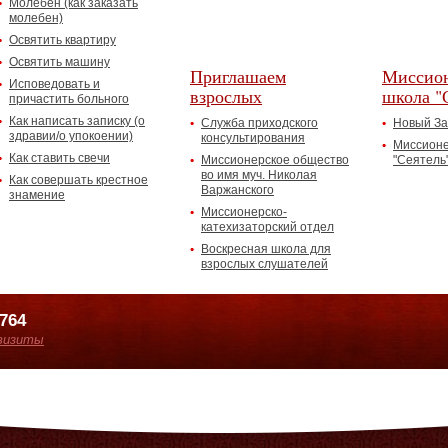
Молебен (как заказать
молебен)
Освятить квартиру
Освятить машину
Приглашаем
Миссион
Исповедовать и
взрослых
школа "
причастить больного
Как написать записку (о
Служба приходского
Новый За
здравии/о упокоении)
консультирования
Миссионе
Как ставить свечи
Миссионерское общество
"Сеятель
во имя муч. Николая
Как совершать крестное
Варжанского
знамение
Миссионерско-
катехизаторский отдел
Воскресная школа для
взрослых слушателей
7764
визиты