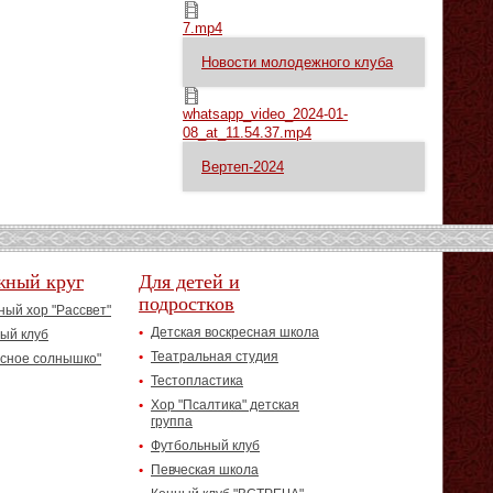
7.mp4
7.mp4
Новости молодежного клуба
whatsapp_video_2024-01-08_at_11.54.37.mp4
whatsapp_video_2024-01-
08_at_11.54.37.mp4
Вертеп-2024
жный круг
Для детей и
подростков
ый хор "Рассвет"
Детская воскресная школа
ый клуб
Театральная студия
асное солнышко"
Тестопластика
Хор "Псалтика" детская
группа
Футбольный клуб
Певческая школа