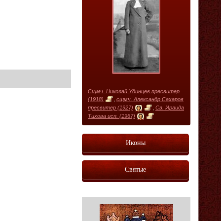
Сщмч. Николай Удинцев пресвитер
(1918)
,
сщмч. Александр Сахаров
пресвитер (1927)
,
Св. Ираида
Тихова исп. (1967)
Иконы
Святые