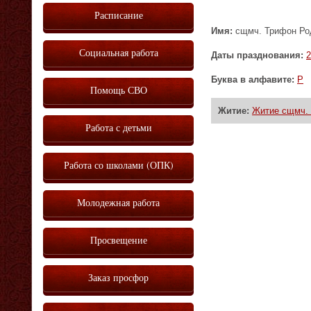
Расписание
Имя:
сщмч. Трифон Род
Социальная работа
Даты празднования:
Буква в алфавите:
Р
Помощь СВО
Житие:
Житие сщмч. 
Работа с детьми
Работа со школами (ОПК)
Молодежная работа
Просвещение
Заказ просфор