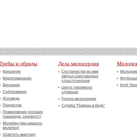
Требы и обряды
Дела милосердия
Молоде
Крещение
Сестричество во имя
Молодежн
святых Царственных
Миропомазание
Футбольн
страстотерпцев
Венчание
Клуб "Кр
Центр тюремного
Соборование
служения
Исповедь
Группа милосердия
Причастие
Служба "Помощь в беде"
Поминовение усопших
(панихида, сорокоуст)
Молебен (как заказать
молебен)
Освятить квартиру