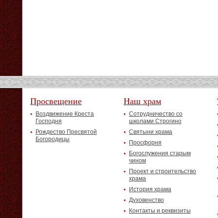
Просвещение
Наш храм
Воздвижение Креста
Сотрудничество со
Господня
школами Строгино
Рождество Пресвятой
Святыни храма
Богородицы
Просфорня
Богослужения старым
чином
Проект и строительство
храма
История храма
Духовенство
Контакты и реквизиты