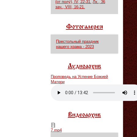
(от полу́), IV, 22-31.
Лк., 36
зач., VIII, 16-21.
Фотогалерея
Престольный праздник
нашего храма - 2023
Аудиоархив
Проповедь на Успение Божией
Матери
Vm
P
Видеоархив
7.mp4
7.mp4