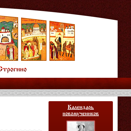
Календарь
новомучеников