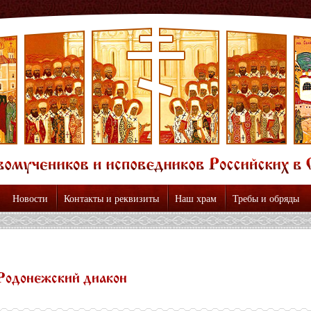
Новости
Контакты и реквизиты
Наш храм
Требы и обряды
Родонежский диакон