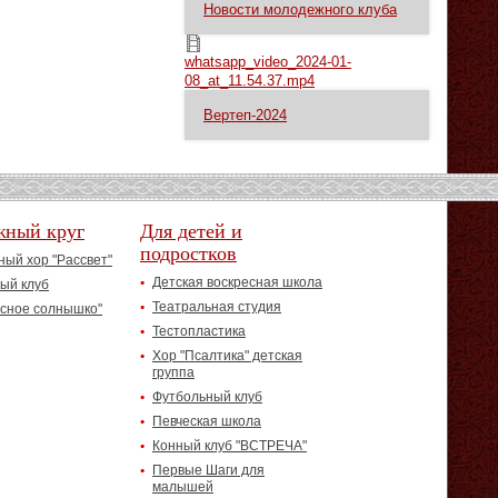
Новости молодежного клуба
whatsapp_video_2024-01-08_at_11.54.37.mp4
whatsapp_video_2024-01-
08_at_11.54.37.mp4
Вертеп-2024
жный круг
Для детей и
подростков
ый хор "Рассвет"
Детская воскресная школа
ый клуб
Театральная студия
асное солнышко"
Тестопластика
Хор "Псалтика" детская
группа
Футбольный клуб
Певческая школа
Конный клуб "ВСТРЕЧА"
Первые Шаги для
малышей