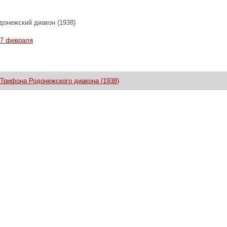
онежский диакон (1938)
27 февраля
Трифона Родонежского диакона (1938)