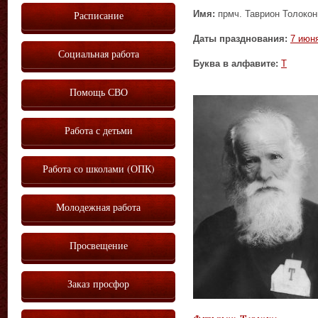
Имя:
прмч. Таврион Толокон
Расписание
Даты празднования:
7 июн
Социальная работа
Буква в алфавите:
Т
Помощь СВО
Работа с детьми
Работа со школами (ОПК)
Молодежная работа
Просвещение
Заказ просфор