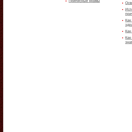
Приписные храмы
Осв
Исп
при
Как
здр
Как
Как
зна