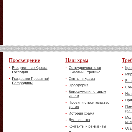
Просвещение
Наш храм
Тре
Воздвижение Креста
Сотрудничество со
Кре
Господня
школами Строгино
Мир
Рождество Пресвятой
Святыни храма
Вен
Богородицы
Просфорня
Соб
Богослужения старым
Исп
чином
При
Проект и строительство
Пом
храма
(па
История храма
Мол
Духовенство
мол
Контакты и реквизиты
Осв