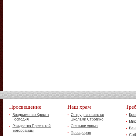
Просвещение
Наш храм
Тре
Воздвижение Креста
Сотрудничество со
Кре
Господня
школами Строгино
Мир
Рождество Пресвятой
Святыни храма
Вен
Богородицы
Просфорня
Соб