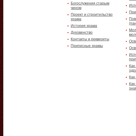
Богослужения старым
Исп
чином
При
Проект и строительство
Пом
храма
(па
История храма
Мол
Духовенство
мол
Контакты и реквизиты
Осв
Приписные храмы
Осв
Исп
при
Как
здр
Как
Как
зна