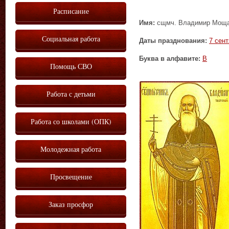
Расписание
Имя:
сщмч. Владимир Мощан
Социальная работа
Даты празднования:
7 сен
Буква в алфавите:
В
Помощь СВО
Работа с детьми
Работа со школами (ОПК)
Молодежная работа
Просвещение
Заказ просфор