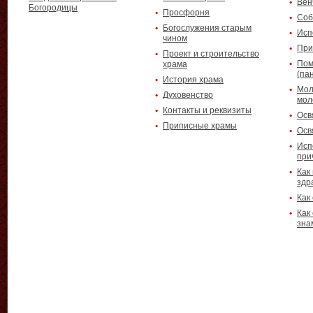
Вен
Богородицы
Просфорня
Соб
Богослужения старым
Исп
чином
При
Проект и строительство
Пом
храма
(па
История храма
Мол
Духовенство
мол
Контакты и реквизиты
Осв
Приписные храмы
Осв
Исп
при
Как
здр
Как
Как
зна