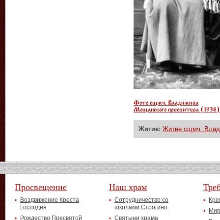
Фото сщмч. Владимира
Мощанского пресвитера (1938)
Житие:
Житие сщмч. Влад
Просвещение
Наш храм
Тре
Воздвижение Креста
Сотрудничество со
Кре
Господня
школами Строгино
Мир
Рождество Пресвятой
Святыни храма