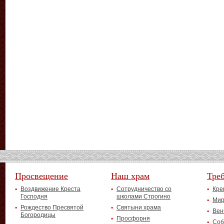
Просвещение
Наш храм
Тре
Воздвижение Креста
Сотрудничество со
Кре
Господня
школами Строгино
Мир
Рождество Пресвятой
Святыни храма
Вен
Богородицы
Просфорня
Соб