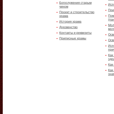
Богослужения старым
Исп
чином
При
Проект и строительство
Пом
храма
(па
История храма
Мол
Духовенство
мол
Контакты и реквизиты
Осв
Приписные храмы
Осв
Исп
при
Как
здр
Как
Как
зна