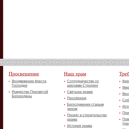
Просвещение
Наш храм
Тре
Воздвижение Креста
Сотрудничество со
Кре
Господня
школами Строгино
Мир
Рождество Пресвятой
Святыни храма
Вен
Богородицы
Просфорня
Соб
Богослужения старым
Исп
чином
При
Проект и строительство
Пом
храма
(па
История храма