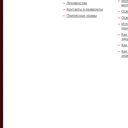
Мол
Духовенство
мол
Контакты и реквизиты
Осв
Приписные храмы
Осв
Исп
при
Как
здр
Как
Как
зна