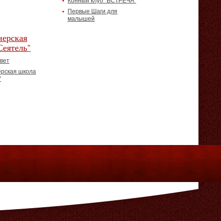
Конный клуб "ВСТРЕЧА"
Первые Шаги для
малышей
ерская
Сеятель"
вет
рская школа
"