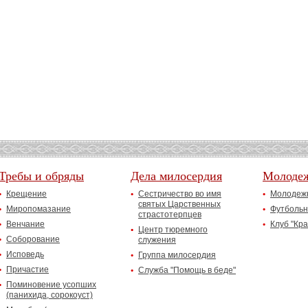
Требы и обряды
Дела милосердия
Молоде
Крещение
Сестричество во имя
Молодежн
святых Царственных
Миропомазание
Футбольн
страстотерпцев
Венчание
Клуб "Кр
Центр тюремного
Соборование
служения
Исповедь
Группа милосердия
Причастие
Служба "Помощь в беде"
Поминовение усопших
(панихида, сорокоуст)