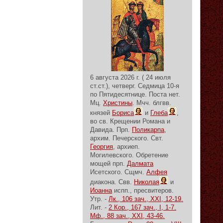
6 августа 2026 г. ( 24 июля
ст.ст.), четверг.
Седмица 10-я
по Пятидесятнице.
Поста нет.
Мц.
Христины
. Мчч. блгвв.
князей
Бориса
и
Глеба
,
во св. Крещении Романа и
Давида. Прп.
Поликарпа
,
архим. Печерского. Свт.
Георгия
, архиеп.
Могилевского. Обретение
мощей прп.
Далмата
Исетского. Сщмч.
Алфея
диакона. Свв.
Николая
и
Иоанна
испп., пресвитеров.
Утр. -
Лк., 106 зач., XXI, 12-19.
Лит. -
2 Кор., 167 зач., I, 1-7.
Мф., 88 зач., XXI, 43-46.