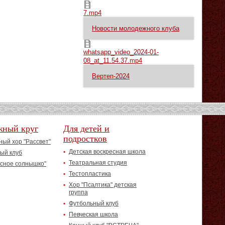
7.mp4
7.mp4
Новости молодежного клуба
whatsapp_video_2024-01-08_at_11.54.37.mp4
whatsapp_video_2024-01-
08_at_11.54.37.mp4
Вертеп-2024
жный круг
Для детей и
подростков
ый хор "Рассвет"
Детская воскресная школа
ый клуб
Театральная студия
асное солнышко"
Тестопластика
Хор "Псалтика" детская
группа
Футбольный клуб
Певческая школа