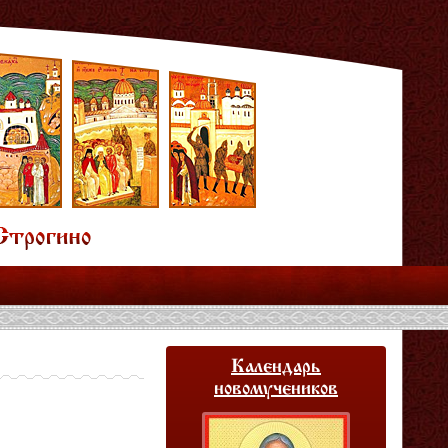
Календарь
новомучеников