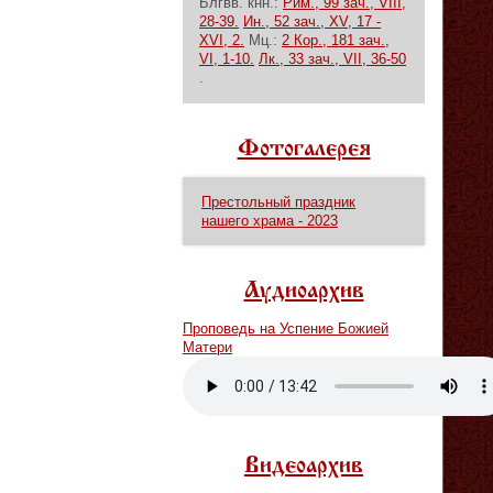
Блгвв. кнн.:
Рим., 99 зач., VIII,
28-39.
Ин., 52 зач., XV, 17 -
XVI, 2.
Мц.:
2 Кор., 181 зач.,
VI, 1-10.
Лк., 33 зач., VII, 36-50
.
Фотогалерея
Престольный праздник
нашего храма - 2023
Аудиоархив
Проповедь на Успение Божией
Матери
Vm
P
Видеоархив