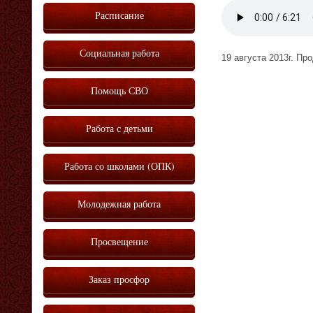
Vm
P
Расписание
Социальная работа
19 августа 2013г. Пр
Помощь СВО
Работа с детьми
Работа со школами (ОПК)
Молодежная работа
Просвещение
Заказ просфор