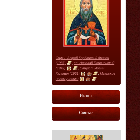
Сщмч. Алфей Корбанский диакон
(1937)
,
св. Николай Понгильский
(1942)
,
Свщисп. Иоанн
Калинин (1951)
,
Мгарские
новомученики
Иконы
Святые