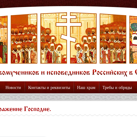
Новости
Контакты и реквизиты
Наш храм
Требы и обряды
ражение Господне.