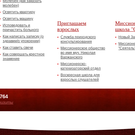
Молебен (как заказать
молебен)
Освятить квартиру
Освятить машину
Приглашаем
Миссион
Исповедовать и
взрослых
школа "
причастить больного
Как написать записку (о
Служба приходского
Новый За
здравии/о упокоении)
консультирования
Миссионе
Как ставить свечи
Миссионерское общество
"Сеятель
во имя муч. Николая
Как совершать крестное
Варжанского
знамение
Миссионерско-
катехизаторский отдел
Воскресная школа для
взрослых слушателей
7764
визиты