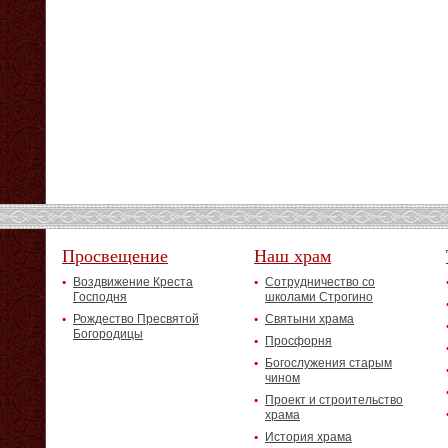
Просвещение
Наш храм
Воздвижение Креста
Сотрудничество со
Господня
школами Строгино
Рождество Пресвятой
Святыни храма
Богородицы
Просфорня
Богослужения старым
чином
Проект и строительство
храма
История храма