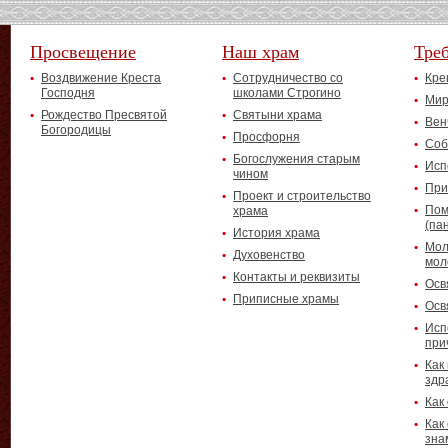
Просвещение
Наш храм
Тре
Воздвижение Креста
Сотрудничество со
Кре
Господня
школами Строгино
Мир
Рождество Пресвятой
Святыни храма
Вен
Богородицы
Просфорня
Соб
Богослужения старым
Исп
чином
При
Проект и строительство
Пом
храма
(па
История храма
Мол
Духовенство
мол
Контакты и реквизиты
Осв
Приписные храмы
Осв
Исп
при
Как
здр
Как
Как
зна