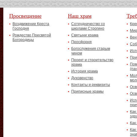
Просвещение
Наш храм
Тре
Воздвижение Креста
Сотрудничество со
Кре
Господня
школами Строгино
Мир
Рождество Пресвятой
Святыни храма
Вен
Богородицы
Просфорня
Соб
Богослужения старым
Исп
чином
При
Проект и строительство
Пом
храма
(па
История храма
Мол
Духовенство
мол
Контакты и реквизиты
Осв
Приписные храмы
Осв
Исп
при
Как
здр
Как
Как
зна