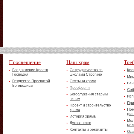
Просвещение
Наш храм
Тре
Воздвижение Креста
Сотрудничество со
Кре
Господня
школами Строгино
Мир
Рождество Пресвятой
Святыни храма
Вен
Богородицы
Просфорня
Соб
Богослужения старым
Исп
чином
При
Проект и строительство
Пом
храма
(па
История храма
Мол
Духовенство
мол
Контакты и реквизиты
Осв