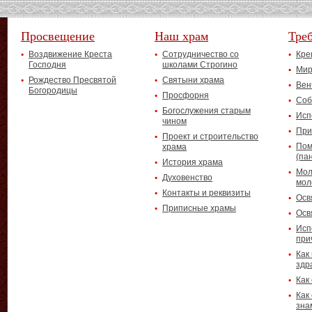
Просвещение
Наш храм
Тре
Воздвижение Креста
Сотрудничество со
Кре
Господня
школами Строгино
Мир
Рождество Пресвятой
Святыни храма
Вен
Богородицы
Просфорня
Соб
Богослужения старым
Исп
чином
При
Проект и строительство
Пом
храма
(па
История храма
Мол
Духовенство
мол
Контакты и реквизиты
Осв
Приписные храмы
Осв
Исп
при
Как
здр
Как
Как
зна