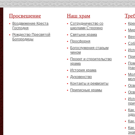
Просвещение
Наш храм
Тре
Воздвижение Креста
Сотрудничество со
Кре
Господня
школами Строгино
Мир
Рождество Пресвятой
Святыни храма
Вен
Богородицы
Просфорня
Соб
Богослужения старым
Исп
чином
При
Проект и строительство
Пом
храма
(па
История храма
Мол
Духовенство
мол
Контакты и реквизиты
Осв
Приписные храмы
Осв
Исп
при
Как
здр
Как
Как
зна