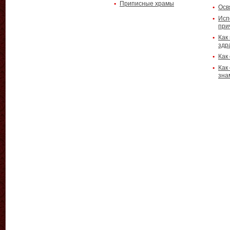
Приписные храмы
Осв
Исп
при
Как
здр
Как
Как
зна