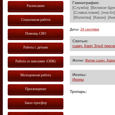
Гимнография:
Расписание
[Служба] [Великое бде
[Славословие] [«на 6»] 
[Молитва] [Канон] [Ак
Социальная работа
Даты:
24 сентября
Помощь СВО
Святые:
сщмч. Карп Эльб пресви
Работа с детьми
Работа со школами (ОПК)
Житие:
Житие сщмч. Карпа
Молодежная работа
Иконы:
Иконы
Просвещение
Тропарь:
Заказ просфор