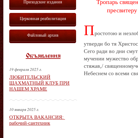
Тропарь священ
Приходские издания
пресвитеру 
Церковная реабилитация
П
ростотою и незло
Файловый архив
утверди бо тя Христос
Сего ради во дни смут
Объявления
мучении мужество обр
стяжав,/ священномуч
19 февраля 2025 г.
Небеснем со всеми св
ЛЮБИТЕЛЬСКИЙ
ШАХМАТНЫЙ КЛУБ ПРИ
НАШЕМ ХРАМЕ
10 января 2025 г.
ОТКРЫТА ВАКАНСИЯ:
рабочий-сантехник