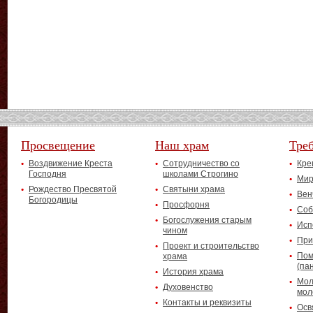
Просвещение
Наш храм
Тре
Воздвижение Креста
Сотрудничество со
Кре
Господня
школами Строгино
Мир
Рождество Пресвятой
Святыни храма
Вен
Богородицы
Просфорня
Соб
Богослужения старым
Исп
чином
При
Проект и строительство
Пом
храма
(па
История храма
Мол
Духовенство
мол
Контакты и реквизиты
Осв