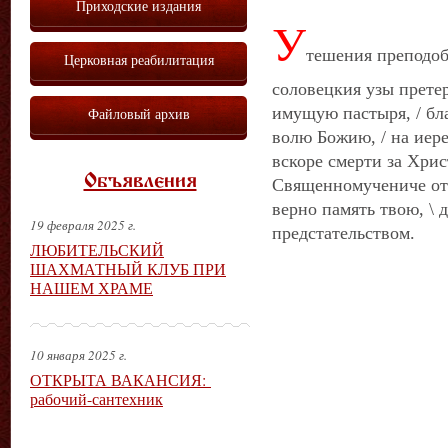
Приходские издания
У
тешения преподоб
Церковная реабилитация
соловецкия узы претер
имущую пастыря, / бл
Файловый архив
волю Божию, / на иере
вскоре смерти за Хрис
Объявления
Священномучениче отч
верно память твою, \ 
19 февраля 2025 г.
предстательством.
ЛЮБИТЕЛЬСКИЙ
ШАХМАТНЫЙ КЛУБ ПРИ
НАШЕМ ХРАМЕ
10 января 2025 г.
ОТКРЫТА ВАКАНСИЯ:
рабочий-сантехник