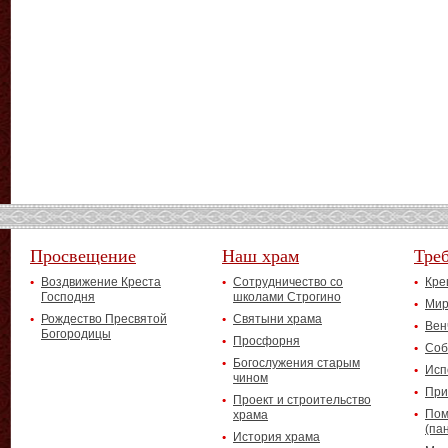
Просвещение
Наш храм
Тре
Воздвижение Креста
Сотрудничество со
Кре
Господня
школами Строгино
Мир
Рождество Пресвятой
Святыни храма
Вен
Богородицы
Просфорня
Соб
Богослужения старым
Исп
чином
При
Проект и строительство
Пом
храма
(па
История храма