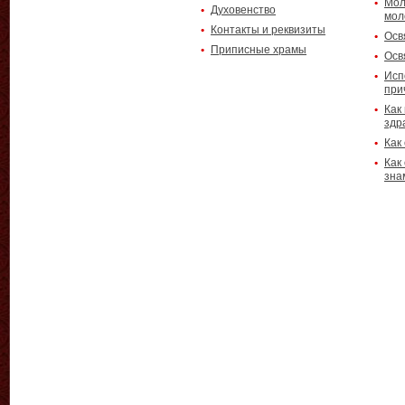
Мол
Духовенство
мол
Контакты и реквизиты
Осв
Приписные храмы
Осв
Исп
при
Как
здр
Как
Как
зна