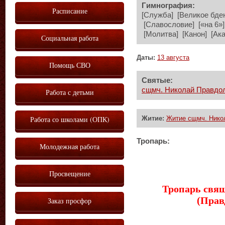
Гимнография:
Расписание
[Служба] [Великое бде
[Славословие] [«на 6»] 
[Молитва] [Канон] [Ак
Социальная работа
Даты:
13 августа
Помощь СВО
Святые:
сщмч. Николай Правдол
Работа с детьми
Работа со школами (ОПК)
Житие:
Житие сщмч. Никол
Тропарь:
Молодежная работа
Просвещение
Тропарь свя
(Прав
Заказ просфор