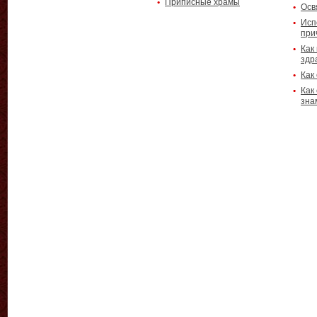
Приписные храмы
Осв
Исп
при
Как
здр
Как
Как
зна