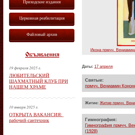
Приходские издания
Церковная реабилитация
Файловый архив
Икона прмчч. Вениамина
Объявления
Даты:
17 апреля
19 февраля 2025 г.
ЛЮБИТЕЛЬСКИЙ
ШАХМАТНЫЙ КЛУБ ПРИ
Святые:
НАШЕМ ХРАМЕ
прмчч. Вениамин Конон
Житие:
Житие прмчч. Вени
10 января 2025 г.
ОТКРЫТА ВАКАНСИЯ:
рабочий-сантехник
Гимнография:
Гимнография прмчч. Ве
(1928)