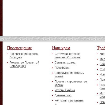
Просвещение
Наш храм
Тре
Воздвижение Креста
Сотрудничество со
Кре
Господня
школами Строгино
Мир
Рождество Пресвятой
Святыни храма
Вен
Богородицы
Просфорня
Соб
Богослужения старым
Исп
чином
При
Проект и строительство
Пом
храма
(па
История храма
Мол
Духовенство
мол
Контакты и реквизиты
Осв