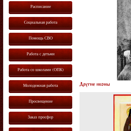
Расписание
Социальная работа
Помощь СВО
Работа с детьми
Работа со школами (ОПК)
Другие иконы
Молодежная работа
Просвещение
Заказ просфор