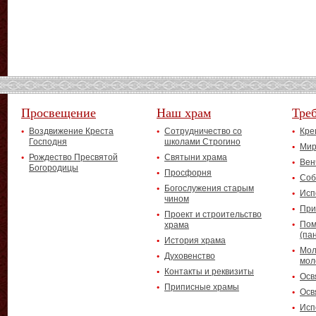
Просвещение
Наш храм
Тре
Воздвижение Креста
Сотрудничество со
Кре
Господня
школами Строгино
Мир
Рождество Пресвятой
Святыни храма
Вен
Богородицы
Просфорня
Соб
Богослужения старым
Исп
чином
При
Проект и строительство
Пом
храма
(па
История храма
Мол
Духовенство
мол
Контакты и реквизиты
Осв
Приписные храмы
Осв
Исп