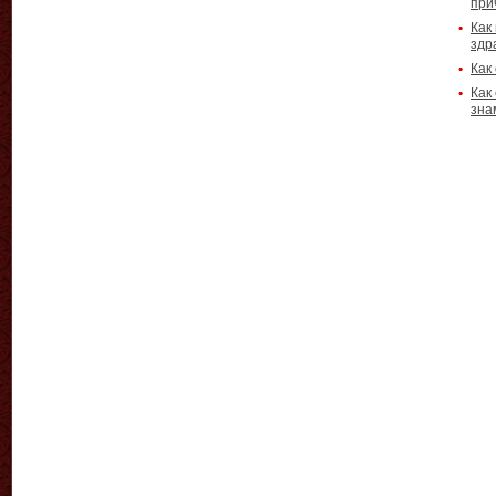
при
Как
здр
Как
Как
зна