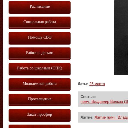
Расписание
Социальная работа
Помощь СВО
Работа с детьми
Работа со школами (ОПК)
Молодежная работа
Даты:
25 марта
Святые:
Просвещение
прмч. Владимир Волков (1
Заказ просфор
Житие:
Житие прмч. Влади