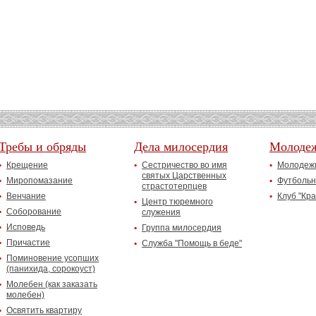
Требы и обряды
Дела милосердия
Молоде
Крещение
Сестричество во имя
Молодежн
святых Царственных
Миропомазание
Футбольн
страстотерпцев
Венчание
Клуб "Кр
Центр тюремного
Соборование
служения
Исповедь
Группа милосердия
Причастие
Служба "Помощь в беде"
Поминовение усопших
(панихида, сорокоуст)
Молебен (как заказать
молебен)
Освятить квартиру