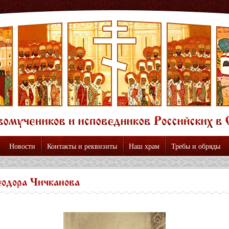
Новости
Контакты и реквизиты
Наш храм
Требы и обряды
одора Чичканова