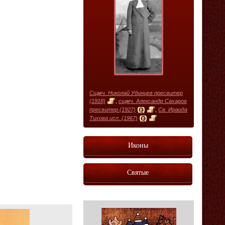
Сщмч. Николай Удинцев пресвитер
(1918)
,
сщмч. Александр Сахаров
пресвитер (1927)
,
Св. Ираида
Тихова исп. (1967)
Иконы
Святые