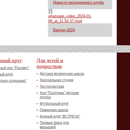
Новости молодежного клуба
whatsapp_video_2024-01-08_at_11.54.37.mp4
whatsapp_video_2024-01-
08_at_11.54.37.mp4
Вертеп-2024
жный круг
Для детей и
подростков
ый хор "Рассвет"
Детская воскресная школа
ый клуб
Театральная студия
асное солнышко"
Тестопластика
Хор "Псалтика" детская
группа
Футбольный клуб
Певческая школа
Конный клуб "ВСТРЕЧА"
Первые Шаги для
малышей