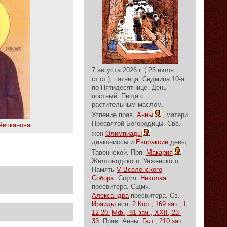
7 августа 2026 г. ( 25 июля
ст.ст.), пятница.
Седмица 10-я
по Пятидесятнице.
День
постный.
Пища с
растительным маслом.
Успение прав.
Анны
, матери
Пресвятой Богородицы. Свв.
Чичканова
жен
Олимпиады
диакониссы и
Евпраксии
девы,
Тавеннской. Прп.
Макария
Желтоводского, Унженского.
Память
V Вселенского
Собора
. Сщмч.
Николая
пресвитера. Сщмч.
Александра
пресвитера. Св.
Ираиды
исп.
2 Кор., 169 зач., I,
12-20.
Мф., 91 зач., XXII, 23-
33.
Прав. Анны:
Гал., 210 зач.