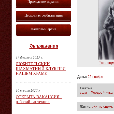
Приходские издания
Церковная реабилитация
Файловый архив
Объявления
19 февраля 2025 г.
ЛЮБИТЕЛЬСКИЙ
Фото сщм
ШАХМАТНЫЙ КЛУБ ПРИ
НАШЕМ ХРАМЕ
Даты:
22 ноября
Святые:
10 января 2025 г.
сщмч. Феодор Чичка
ОТКРЫТА ВАКАНСИЯ:
рабочий-сантехник
Житие:
Житие сщмч.