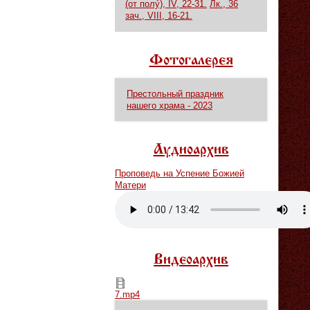
(от полу́), IV, 22-31.
Лк., 36
зач., VIII, 16-21.
Фотогалерея
Престольный праздник
нашего храма - 2023
Аудиоархив
Проповедь на Успение Божией
Матери
Vm
P
Видеоархив
7.mp4
7.mp4