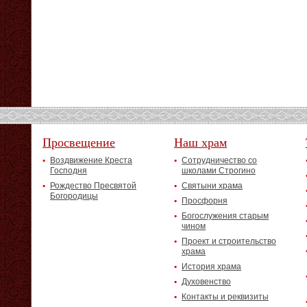
Просвещение
Наш храм
Воздвижение Креста
Сотрудничество со
Господня
школами Строгино
Рождество Пресвятой
Святыни храма
Богородицы
Просфорня
Богослужения старым
чином
Проект и строительство
храма
История храма
Духовенство
Контакты и реквизиты