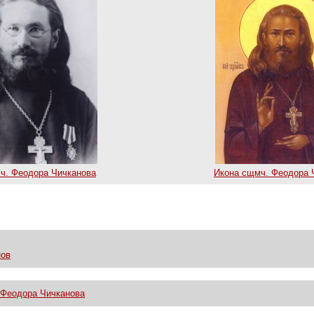
ч. Феодора Чичканова
Икона сщмч. Феодора 
нов
 Феодора Чичканова