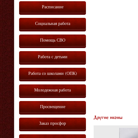
Расписание
Социальная работа
Помощь СВО
Работа с детьми
Работа со школами (ОПК)
Молодежная работа
Просвещение
Другие иконы
Заказ просфор