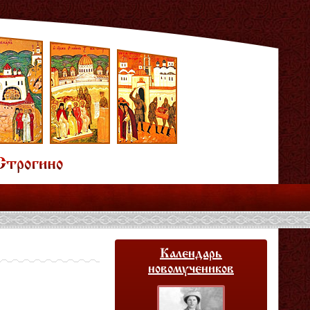
Календарь
новомучеников