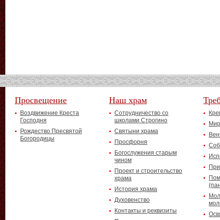
Просвещение
Наш храм
Тре
Воздвижение Креста
Сотрудничество со
Кре
Господня
школами Строгино
Мир
Рождество Пресвятой
Святыни храма
Вен
Богородицы
Просфорня
Соб
Богослужения старым
Исп
чином
При
Проект и строительство
Пом
храма
(па
История храма
Мол
Духовенство
мол
Контакты и реквизиты
Осв