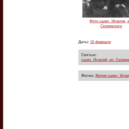
Фото сщмч. Игнатия, е
Скопинского
Даты:
10 февраля
Святые:
сщмч. Игнатий, еп. Скопин
Житие:
Житие сщмч. Игнат