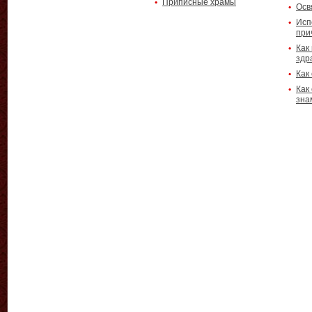
Приписные храмы
Осв
Исп
при
Как
здр
Как
Как
зна