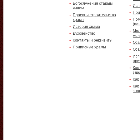
Богослужения старым
Исп
чином
При
Проект и строительство
Пом
храма
(па
История храма
Мол
Духовенство
мол
Контакты и реквизиты
Осв
Приписные храмы
Осв
Исп
при
Как
здр
Как
Как
зна