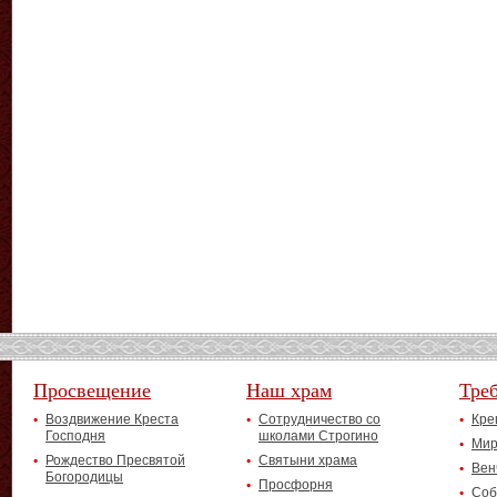
Просвещение
Наш храм
Тре
Воздвижение Креста
Сотрудничество со
Кре
Господня
школами Строгино
Мир
Рождество Пресвятой
Святыни храма
Вен
Богородицы
Просфорня
Соб