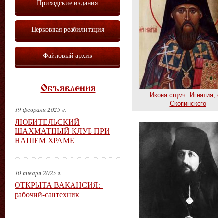
Приходские издания
Церковная реабилитация
Файловый архив
Объявления
Икона сщмч. Игнатия, 
Скопинского
19 февраля 2025 г.
ЛЮБИТЕЛЬСКИЙ
ШАХМАТНЫЙ КЛУБ ПРИ
НАШЕМ ХРАМЕ
10 января 2025 г.
ОТКРЫТА ВАКАНСИЯ:
рабочий-сантехник