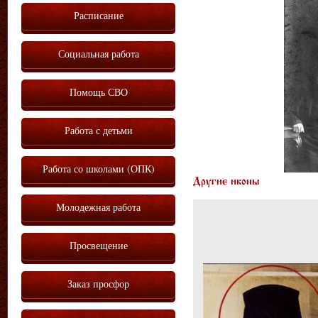
Расписание
Социальная работа
Помощь СВО
Работа с детьми
Работа со школами (ОПК)
Другие иконы
Молодежная работа
Просвещение
Заказ просфор