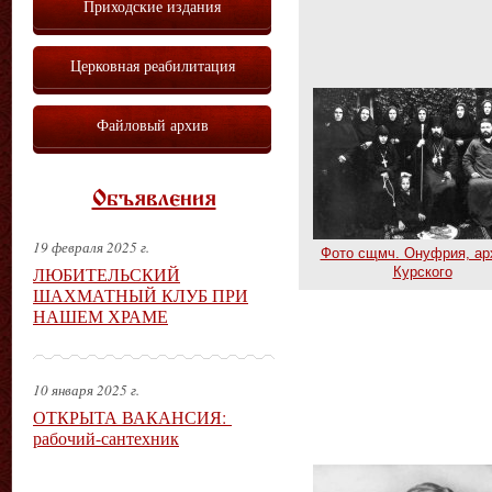
Приходские издания
Церковная реабилитация
Файловый архив
Объявления
19 февраля 2025 г.
Фото сщмч. Онуфрия, ар
ЛЮБИТЕЛЬСКИЙ
Курского
ШАХМАТНЫЙ КЛУБ ПРИ
НАШЕМ ХРАМЕ
10 января 2025 г.
ОТКРЫТА ВАКАНСИЯ:
рабочий-сантехник