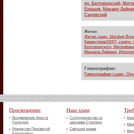
еп. Белгородский, Мит
Ерошов, Михаил Дейнек
Садовский
Житие:
Житие сщмч. Матфия Возне
Каракулина(1937); сщмчч. 
Белгородского, Митрофана
Михаила Дейнеки, Ипполит
Гимнография:
Гимнография сщмч. Ону
Просвещение
Наш храм
Тре
Воздвижение Креста
Сотрудничество со
Кре
Господня
школами Строгино
Мир
Рождество Пресвятой
Святыни храма
Вен
Богородицы