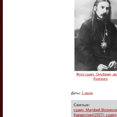
Фото сщмч. Онуфрия, ар
Курского
Даты:
1 июня
Святые:
сщмч. Матфий Вознесен
Каракулин(1937); сщмчч