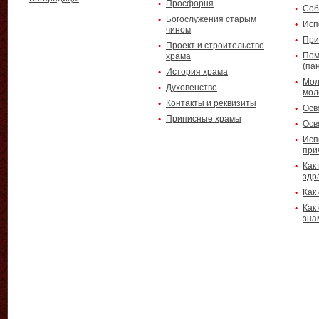
Просфорня
Соб
Богослужения старым
Исп
чином
При
Проект и строительство
Пом
храма
(па
История храма
Мол
Духовенство
мол
Контакты и реквизиты
Осв
Приписные храмы
Осв
Исп
при
Как
здр
Как
Как
зна