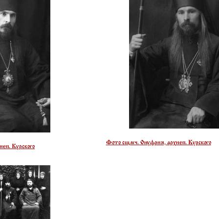
Фото сщмч. Онуфрия, архиеп. Курского
еп. Курского