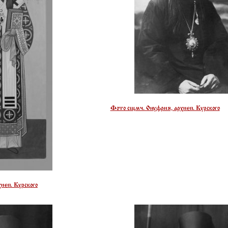
Фото сщмч. Онуфрия, архиеп. Курского
иеп. Курского