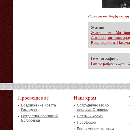
Фото сщмч. Онуфрия, архи
Житие:
Житие сщмч. Матфия В
Антония, еп. Белгор
Красновского, Никол
Гимнография:
Гимнография сщмч. О
Просвещение
Наш храм
Воздвижение Креста
Сотрудничество со
Господня
школами Строгино
Рождество Пресвятой
Святыни храма
Богородицы
Просфорня
Богослужения старым