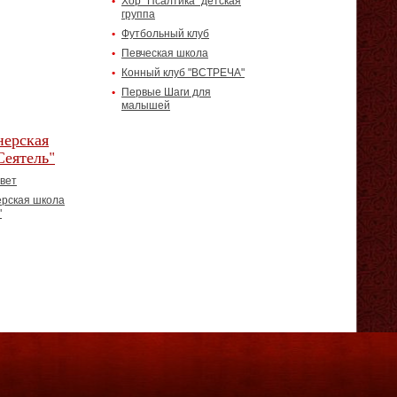
Хор "Псалтика" детская
группа
Футбольный клуб
Певческая школа
Конный клуб "ВСТРЕЧА"
Первые Шаги для
малышей
ерская
Сеятель"
вет
рская школа
"