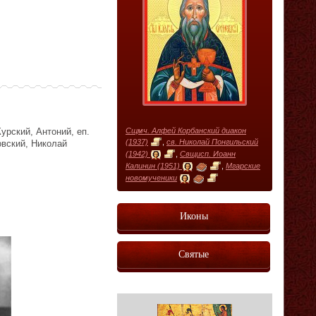
урский, Антоний, еп.
Сщмч. Алфей Корбанский диакон
(1937)
,
св. Николай Понгильский
вский, Николай
(1942)
,
Свщисп. Иоанн
Калинин (1951)
,
Мгарские
новомученики
Иконы
Святые