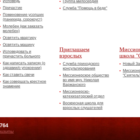
Исповедь
Группа милосердия
Причастие
Служба "Помощь в беде"
Поминовение усопших
(панихида, сорокоуст)
Молебен (как заказать
молебен)
Освятить квартиру
Освятить машину
Приглашаем
Миссион
Исповедовать и
взрослых
школа "
причастить больного
Как написать записку (о
Служба приходского
Новый За
здравии/о упокоении)
консультирования
Миссионе
Как ставить свечи
Миссионерское общество
"Сеятель
во имя муч. Николая
Как совершать крестное
Варжанского
знамение
Миссионерско-
катехизаторский отдел
Воскресная школа для
взрослых слушателей
7764
визиты