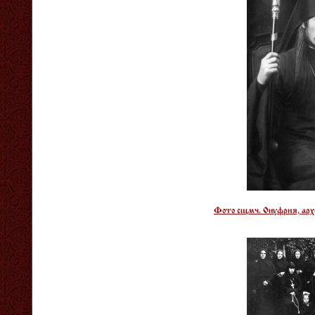
Фото сщмч. Онуфрия, архи