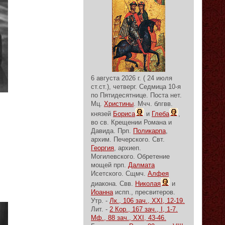
6 августа 2026 г. ( 24 июля
ст.ст.), четверг.
Седмица 10-я
по Пятидесятнице.
Поста нет.
Мц.
Христины
. Мчч. блгвв.
князей
Бориса
и
Глеба
,
во св. Крещении Романа и
Давида. Прп.
Поликарпа
,
архим. Печерского. Свт.
Георгия
, архиеп.
Могилевского. Обретение
мощей прп.
Далмата
Исетского. Сщмч.
Алфея
диакона. Свв.
Николая
и
Иоанна
испп., пресвитеров.
Утр. -
Лк., 106 зач., XXI, 12-19.
Лит. -
2 Кор., 167 зач., I, 1-7.
Мф., 88 зач., XXI, 43-46.