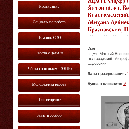
сщмчч. Онуфрий
Расписание
Антоний, еп. Б
Вильгельмский,
Социальная работа
Михаил Дейнек
Красновский, Н
Помощь СВО
Имя:
Работа с детьми
сщмч. Матфий Вознесен
Белгородский, Митроф
Садовский
Работа со школами (ОПК)
Даты празднования:
1
Молодежная работа
Буква в алфавите:
М
Просвещение
Заказ просфор