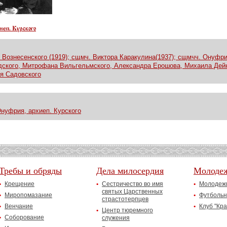
еп. Курского
ознесенского (1919); сщмч. Виктора Каракулина(1937); сщмчч. Онуфрия
одского, Митрофана Вильгельмского, Александра Ерошова, Михаила Дей
ая Садовского
нуфрия, архиеп. Курского
Требы и обряды
Дела милосердия
Молоде
Крещение
Сестричество во имя
Молодежн
святых Царственных
Миропомазание
Футбольн
страстотерпцев
Венчание
Клуб "Кр
Центр тюремного
Соборование
служения