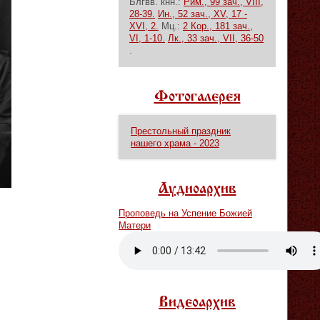
Блгвв. кнн.:
Рим., 99 зач., VIII,
28-39.
Ин., 52 зач., XV, 17 -
XVI, 2.
Мц.:
2 Кор., 181 зач.,
VI, 1-10.
Лк., 33 зач., VII, 36-50
.
Фотогалерея
Престольный праздник
нашего храма - 2023
Аудиоархив
Проповедь на Успение Божией
Матери
Vm
P
Видеоархив