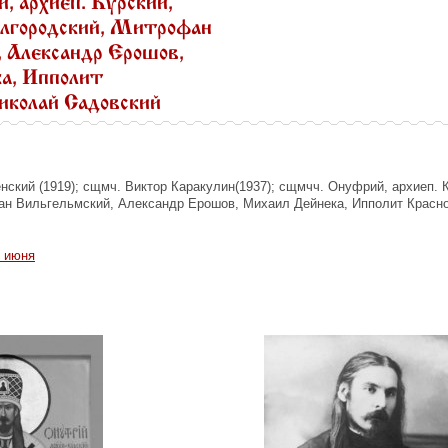
, архиеп. Курский,
елгородский, Митрофан
 Александр Ерошов,
а, Ипполит
иколай Садовский
ский (1919); сщмч. Виктор Каракулин(1937); сщмчч. Онуфрий, архиеп. К
ан Вильгельмский, Александр Ерошов, Михаил Дейнека, Ипполит Красно
 июня