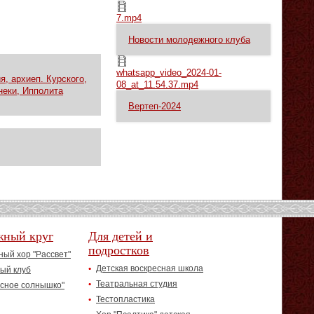
7.mp4
7.mp4
Новости молодежного клуба
whatsapp_video_2024-01-08_at_11.54.37.mp4
whatsapp_video_2024-01-
, архиеп. Курского,
08_at_11.54.37.mp4
неки, Ипполита
Вертеп-2024
жный круг
Для детей и
подростков
ый хор "Рассвет"
Детская воскресная школа
ый клуб
Театральная студия
асное солнышко"
Тестопластика