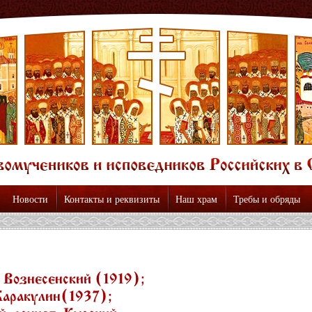
Новости
Контакты и реквизиты
Наш храм
Требы и обряды
Вознесенский (1919);
Каракулин(1937);