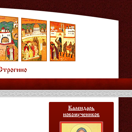
Календарь
новомучеников