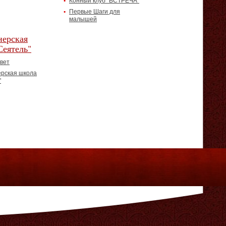
Конный клуб "ВСТРЕЧА"
Первые Шаги для
малышей
ерская
Сеятель"
вет
рская школа
"