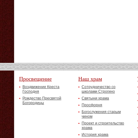
Просвещение
Наш храм
Воздвижение Креста
Сотрудничество со
Господня
школами Строгино
Рождество Пресвятой
Святыни храма
Богородицы
Просфорня
Богослужения старым
чином
Проект и строительство
храма
История храма