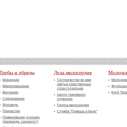
Требы и обряды
Дела милосердия
Молоде
Крещение
Сестричество во имя
Молодежн
святых Царственных
Миропомазание
Футбольн
страстотерпцев
Венчание
Клуб "Кр
Центр тюремного
Соборование
служения
Исповедь
Группа милосердия
Причастие
Служба "Помощь в беде"
Поминовение усопших
(панихида, сорокоуст)