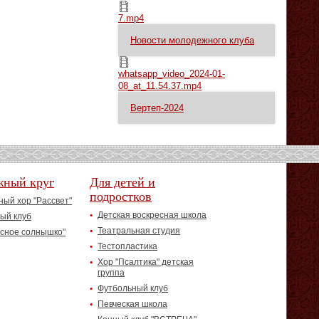
7.mp4
7.mp4
Новости молодежного клуба
whatsapp_video_2024-01-08_at_11.54.37.mp4
whatsapp_video_2024-01-
08_at_11.54.37.mp4
Вертеп-2024
жный круг
Для детей и
подростков
ый хор "Рассвет"
Детская воскресная школа
ый клуб
Театральная студия
асное солнышко"
Тестопластика
Хор "Псалтика" детская
группа
Футбольный клуб
Певческая школа