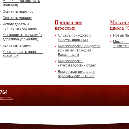
Молебен (как заказать
молебен)
Освятить квартиру
Освятить машину
Приглашаем
Миссион
Исповедовать и
взрослых
школа "
причастить больного
Как написать записку (о
Служба приходского
Новый За
здравии/о упокоении)
консультирования
Миссионе
Как ставить свечи
Миссионерское общество
"Сеятель
во имя муч. Николая
Как совершать крестное
Варжанского
знамение
Миссионерско-
катехизаторский отдел
Воскресная школа для
взрослых слушателей
7764
визиты