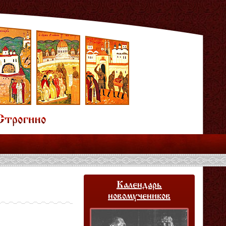
Календарь
новомучеников