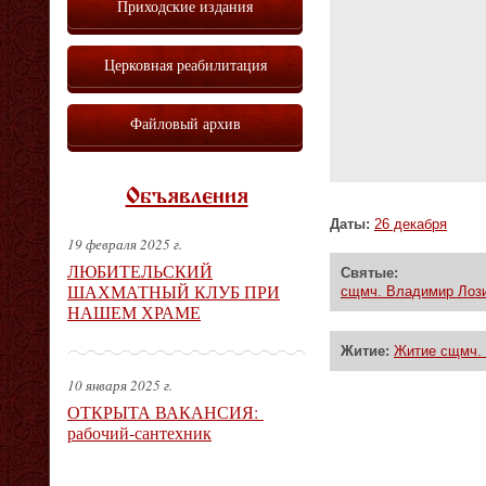
Приходские издания
Церковная реабилитация
Файловый архив
Объявления
Даты:
26 декабря
19 февраля 2025 г.
ЛЮБИТЕЛЬСКИЙ
Святые:
ШАХМАТНЫЙ КЛУБ ПРИ
сщмч. Владимир Лози
НАШЕМ ХРАМЕ
Житие:
Житие сщмч. 
10 января 2025 г.
ОТКРЫТА ВАКАНСИЯ:
рабочий-сантехник