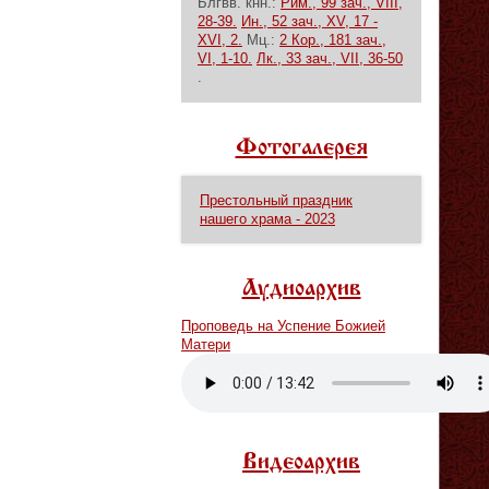
Блгвв. кнн.:
Рим., 99 зач., VIII,
28-39.
Ин., 52 зач., XV, 17 -
XVI, 2.
Мц.:
2 Кор., 181 зач.,
VI, 1-10.
Лк., 33 зач., VII, 36-50
.
Фотогалерея
Престольный праздник
нашего храма - 2023
Аудиоархив
Проповедь на Успение Божией
Матери
Vm
P
Видеоархив