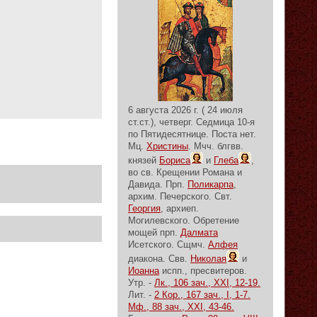
6 августа 2026 г. ( 24 июля
ст.ст.), четверг.
Седмица 10-я
по Пятидесятнице.
Поста нет.
Мц.
Христины
. Мчч. блгвв.
князей
Бориса
и
Глеба
,
во св. Крещении Романа и
Давида. Прп.
Поликарпа
,
архим. Печерского. Свт.
Георгия
, архиеп.
Могилевского. Обретение
мощей прп.
Далмата
Исетского. Сщмч.
Алфея
диакона. Свв.
Николая
и
Иоанна
испп., пресвитеров.
Утр. -
Лк., 106 зач., XXI, 12-19.
Лит. -
2 Кор., 167 зач., I, 1-7.
Мф., 88 зач., XXI, 43-46.