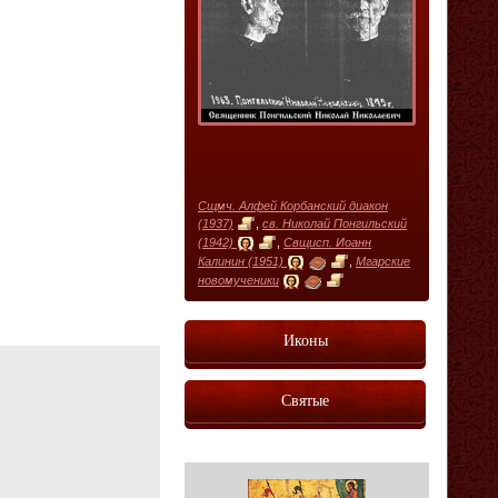
Сщмч. Алфей Корбанский диакон
(1937)
,
св. Николай Понгильский
(1942)
,
Свщисп. Иоанн
Калинин (1951)
,
Мгарские
новомученики
Иконы
Святые