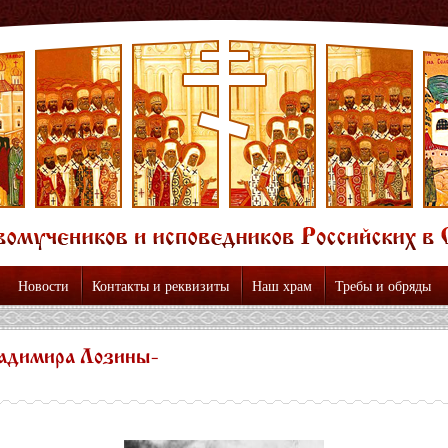
Новости
Контакты и реквизиты
Наш храм
Требы и обряды
адимира Лозины-