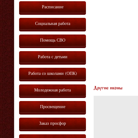
Расписание
Социальная работа
Помощь СВО
Работа с детьми
Работа со школами (ОПК)
Другие иконы
Молодежная работа
Просвещение
Заказ просфор