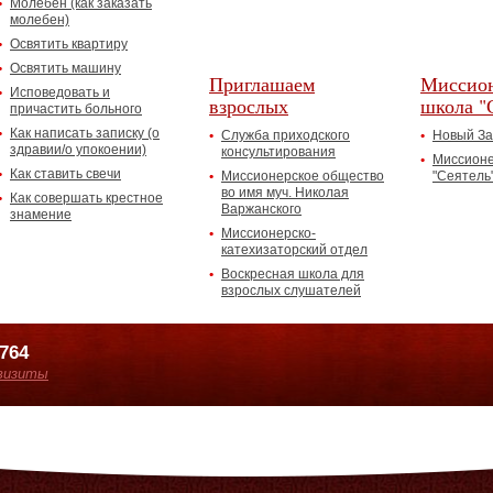
Молебен (как заказать
молебен)
Освятить квартиру
Освятить машину
Приглашаем
Миссион
Исповедовать и
взрослых
школа "
причастить больного
Как написать записку (о
Служба приходского
Новый За
здравии/о упокоении)
консультирования
Миссионе
Как ставить свечи
Миссионерское общество
"Сеятель
во имя муч. Николая
Как совершать крестное
Варжанского
знамение
Миссионерско-
катехизаторский отдел
Воскресная школа для
взрослых слушателей
7764
визиты