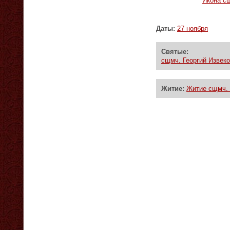
Икона сщ
Даты:
27 ноября
Святые:
сщмч. Георгий Извек
Житие:
Житие сщмч. 