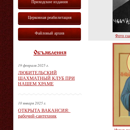
Приходские издания
Церковная реабилитация
Файловый архив
Фото сщ
Объявления
19 февраля 2025 г.
ЛЮБИТЕЛЬСКИЙ
ШАХМАТНЫЙ КЛУБ ПРИ
НАШЕМ ХРАМЕ
10 января 2025 г.
ОТКРЫТА ВАКАНСИЯ:
рабочий-сантехник