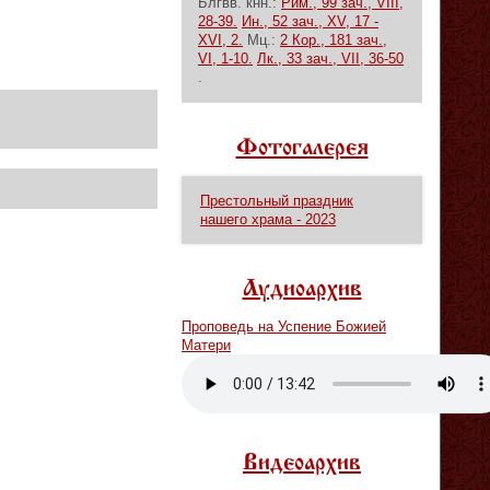
Блгвв. кнн.:
Рим., 99 зач., VIII,
28-39.
Ин., 52 зач., XV, 17 -
XVI, 2.
Мц.:
2 Кор., 181 зач.,
VI, 1-10.
Лк., 33 зач., VII, 36-50
.
Фотогалерея
Престольный праздник
нашего храма - 2023
Аудиоархив
Проповедь на Успение Божией
Матери
Vm
P
Видеоархив