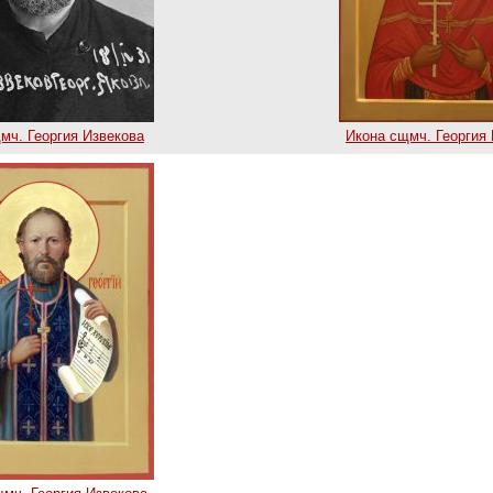
мч. Георгия Извекова
Икона сщмч. Георгия