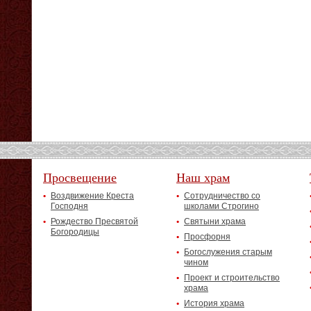
Просвещение
Наш храм
Воздвижение Креста
Сотрудничество со
Господня
школами Строгино
Рождество Пресвятой
Святыни храма
Богородицы
Просфорня
Богослужения старым
чином
Проект и строительство
храма
История храма