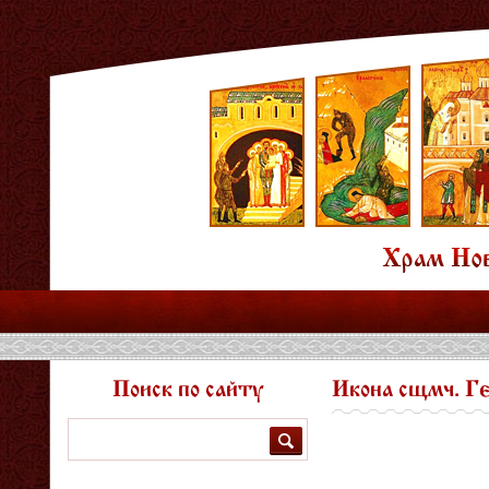
Поиск по сайту
Икона сщмч. Ге
Поиск