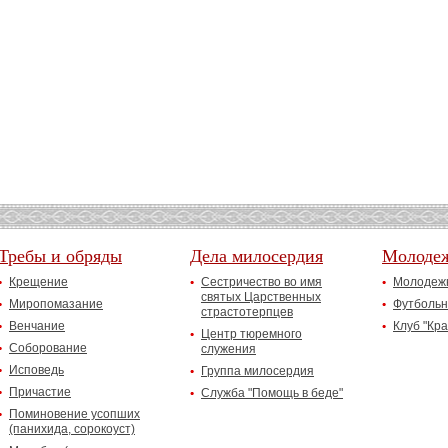
Требы и обряды
Дела милосердия
Молоде
Крещение
Сестричество во имя
Молодежн
святых Царственных
Миропомазание
Футбольн
страстотерпцев
Венчание
Клуб "Кр
Центр тюремного
Соборование
служения
Исповедь
Группа милосердия
Причастие
Служба "Помощь в беде"
Поминовение усопших
(панихида, сорокоуст)