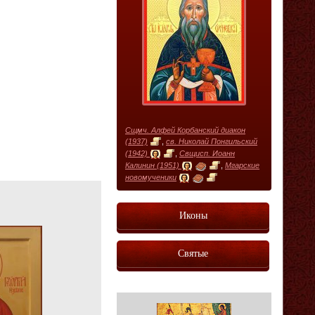
Сщмч. Алфей Корбанский диакон
(1937)
,
св. Николай Понгильский
(1942)
,
Свщисп. Иоанн
Калинин (1951)
,
Мгарские
новомученики
Иконы
Святые