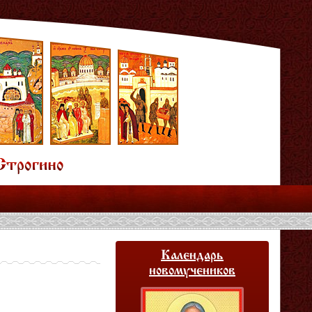
Календарь
новомучеников