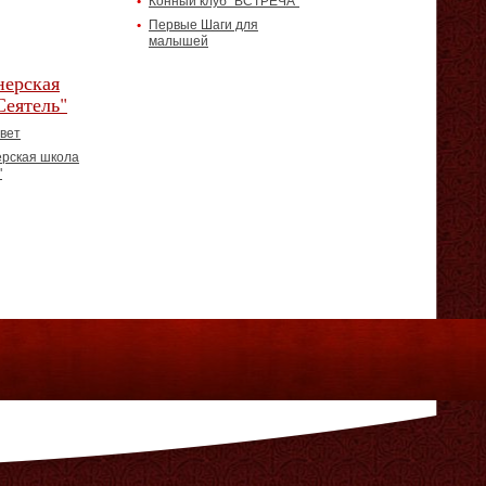
Конный клуб "ВСТРЕЧА"
Первые Шаги для
малышей
ерская
Сеятель"
вет
рская школа
"