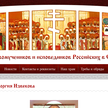
Новости
Контакты и реквизиты
Наш храм
Требы и обряды
оргия Извекова