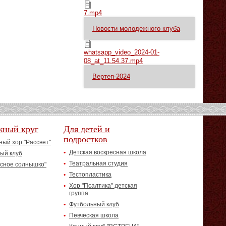
7.mp4
7.mp4
Новости молодежного клуба
whatsapp_video_2024-01-08_at_11.54.37.mp4
whatsapp_video_2024-01-
08_at_11.54.37.mp4
Вертеп-2024
жный круг
Для детей и
подростков
ый хор "Рассвет"
Детская воскресная школа
ый клуб
Театральная студия
асное солнышко"
Тестопластика
Хор "Псалтика" детская
группа
Футбольный клуб
Певческая школа