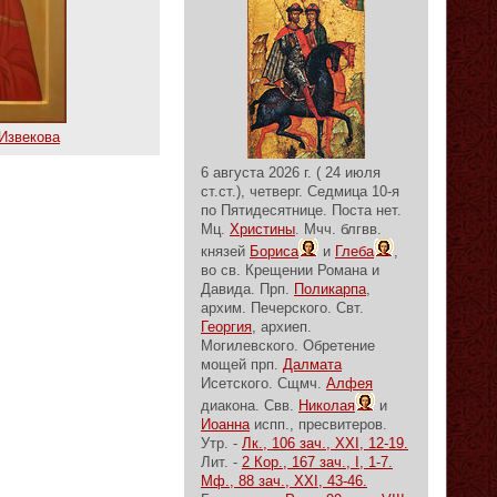
 Извекова
6 августа 2026 г. ( 24 июля
ст.ст.), четверг.
Седмица 10-я
по Пятидесятнице.
Поста нет.
Мц.
Христины
. Мчч. блгвв.
князей
Бориса
и
Глеба
,
во св. Крещении Романа и
Давида. Прп.
Поликарпа
,
архим. Печерского. Свт.
Георгия
, архиеп.
Могилевского. Обретение
мощей прп.
Далмата
Исетского. Сщмч.
Алфея
диакона. Свв.
Николая
и
Иоанна
испп., пресвитеров.
Утр. -
Лк., 106 зач., XXI, 12-19.
Лит. -
2 Кор., 167 зач., I, 1-7.
Мф., 88 зач., XXI, 43-46.