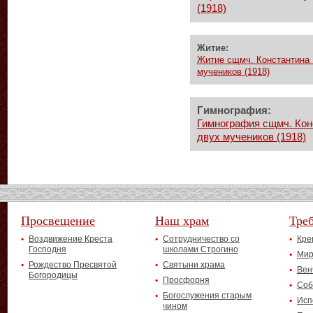
(1918)
Житие:
Житие сщмч. Константина 
мучеников (1918)
Гимнография:
Гимнография сщмч. Кон
двух мучеников (1918)
Просвещение
Наш храм
Тре
Воздвижение Креста
Сотрудничество со
Кре
Господня
школами Строгино
Мир
Рождество Пресвятой
Святыни храма
Вен
Богородицы
Просфорня
Соб
Богослужения старым
Исп
чином