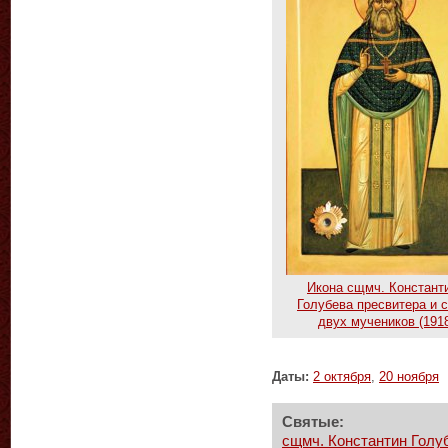
Икона сщмч. Констант
Голубева пресвитера и 
двух мучеников (1918
Даты:
2 октября
,
20 ноября
Святые:
сщмч. Константин Голуб