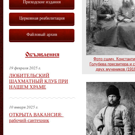
Приходские издания
Церковная реабилитация
Файловый архив
Объявления
Фото сщмч. Констант
Голубева пресвитера и 
19 февраля 2025 г.
двух мучеников (1918
ЛЮБИТЕЛЬСКИЙ
ШАХМАТНЫЙ КЛУБ ПРИ
НАШЕМ ХРАМЕ
10 января 2025 г.
ОТКРЫТА ВАКАНСИЯ:
рабочий-сантехник