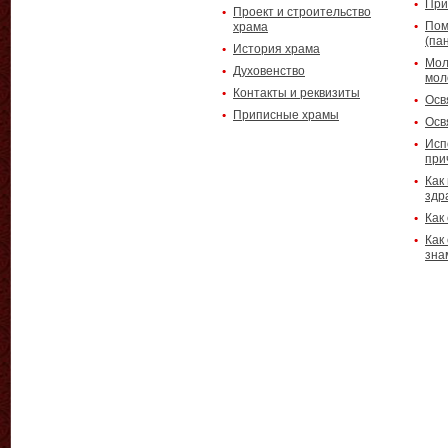
При
Проект и строительство
Пом
храма
(па
История храма
Мол
Духовенство
мол
Контакты и реквизиты
Осв
Приписные храмы
Осв
Исп
при
Как
здр
Как
Как
зна