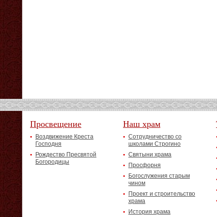
Просвещение
Наш храм
Воздвижение Креста
Сотрудничество со
Господня
школами Строгино
Рождество Пресвятой
Святыни храма
Богородицы
Просфорня
Богослужения старым
чином
Проект и строительство
храма
История храма