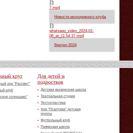
7.mp4
7.mp4
Новости молодежного клуба
whatsapp_video_2024-01-08_at_11.54.37.mp4
whatsapp_video_2024-01-
08_at_11.54.37.mp4
Вертеп-2024
жный круг
Для детей и
подростков
ый хор "Рассвет"
Детская воскресная школа
ый клуб
Театральная студия
асное солнышко"
Тестопластика
Хор "Псалтика" детская
группа
Футбольный клуб
Певческая школа