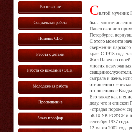
С
Расписание
вятой мученик 
Социальная работа
была многочисленной
Павел окончил прихо
Петербурге, вернувши
Помощь СВО
С этого момента нач
свержении царского 
крае. С 1918 года чл
Работа с детьми
Жил Павел со своей 
многих незаурядных
Работа со школами (ОПК)
священнослужители.
сыграла и жена, исп
отношения с еписко
Молодежная работа
отношениях с Влады
Его также как и епи
Просвещение
делу, что и епископ
«страдал пороком с
58.10 УК РСФСР и п
Заказ просфор
сентября 1937 года.
12 марта 2002 года