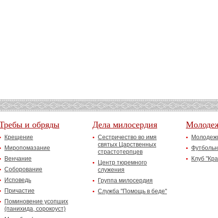
Требы и обряды
Дела милосердия
Молоде
Крещение
Сестричество во имя
Молодежн
святых Царственных
Миропомазание
Футбольн
страстотерпцев
Венчание
Клуб "Кр
Центр тюремного
Соборование
служения
Исповедь
Группа милосердия
Причастие
Служба "Помощь в беде"
Поминовение усопших
(панихида, сорокоуст)