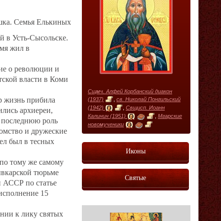
шка. Семья Елькиных
й в Усть-Сысольске.
емя жил в
тие о революции и
тской власти в Коми
Сщмч. Алфей Корбанский диакон
ар жизнь прибила
(1937)
,
св. Николай Понгильский
(1942)
,
Свщисп. Иоанн
ились архиереи,
Калинин (1951)
,
Мгарские
е последнюю роль
новомученики
комство и дружеские
ел был в тесных
Иконы
 по тому же самому
ывкарской тюрьме
Святые
 АССР по статье
исполнение 15
нии к лику святых