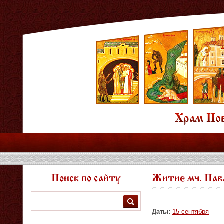
Поиск по сайту
Житие мч. Пав
Поиск
Даты:
15 сентября