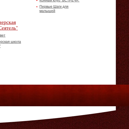
Конный клуб "ВСТРЕЧА"
Первые Шаги для
малышей
ерская
Сеятель"
вет
рская школа
"