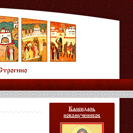
Календарь
новомучеников