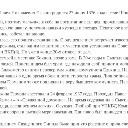
Павел Николаевич Елькин родился 23 июня 1876 года в селе Шо
, поэтому мальчика к себе на воспитание взял дед, проживавши
дскую школу, получил навыки кузнеца и слесаря. Некоторое вр
сь, работал на заводе.
алась его политическая жизнь. С одушевлением встречает извес
режима, стал одним из активных участников установления Сове
ен ВКП(б). Но уже в конце 20-х отошел от дел.
семьей в местечке Кочпон, возле храма. В 30-е годы в Сыктывк
 людей. Пристанищем был храм, где находили свой приют и мол
 Знакомство с ними перевернула жизнь коммуниста Елькина. Н
олнявшая в одно время обязанности старосты храма. Личное зна
пом Германом также повлияли на веру бывшего коммуниста. Пав
кой.
скопа Германа арестовали 24 февраля 1937 года. Проходил Павел
 Герман – о «Священной дружине». На время содержания в Сыкт
ердца, расширением легких». Осужден Тройкой при УНКВД Коми
риговорен к высшей мере наказания. Приговор был приведен в 
 решением Священного Синода было принято решение о причисле