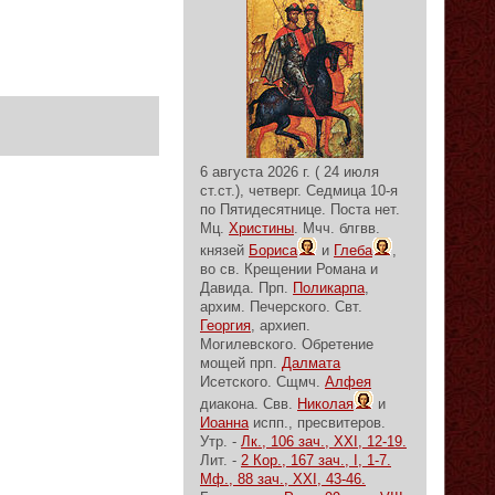
6 августа 2026 г. ( 24 июля
ст.ст.), четверг.
Седмица 10-я
по Пятидесятнице.
Поста нет.
Мц.
Христины
. Мчч. блгвв.
князей
Бориса
и
Глеба
,
во св. Крещении Романа и
Давида. Прп.
Поликарпа
,
архим. Печерского. Свт.
Георгия
, архиеп.
Могилевского. Обретение
мощей прп.
Далмата
Исетского. Сщмч.
Алфея
диакона. Свв.
Николая
и
Иоанна
испп., пресвитеров.
Утр. -
Лк., 106 зач., XXI, 12-19.
Лит. -
2 Кор., 167 зач., I, 1-7.
Мф., 88 зач., XXI, 43-46.