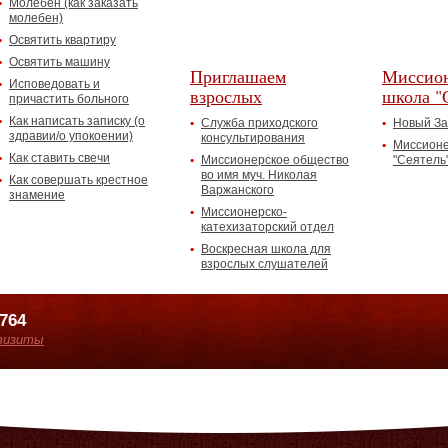
Молебен (как заказать
молебен)
Освятить квартиру
Освятить машину
Приглашаем
Миссион
Исповедовать и
взрослых
школа "
причастить больного
Как написать записку (о
Служба приходского
Новый За
здравии/о упокоении)
консультирования
Миссионе
Как ставить свечи
Миссионерское общество
"Сеятель
во имя муч. Николая
Как совершать крестное
Варжанского
знамение
Миссионерско-
катехизаторский отдел
Воскресная школа для
взрослых слушателей
7764
визиты