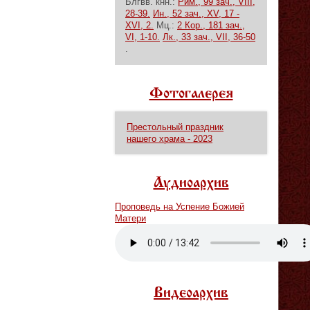
Блгвв. кнн.:
Рим., 99 зач., VIII,
28-39.
Ин., 52 зач., XV, 17 -
XVI, 2.
Мц.:
2 Кор., 181 зач.,
VI, 1-10.
Лк., 33 зач., VII, 36-50
.
Фотогалерея
Престольный праздник
нашего храма - 2023
Аудиоархив
Проповедь на Успение Божией
Матери
Vm
P
Видеоархив