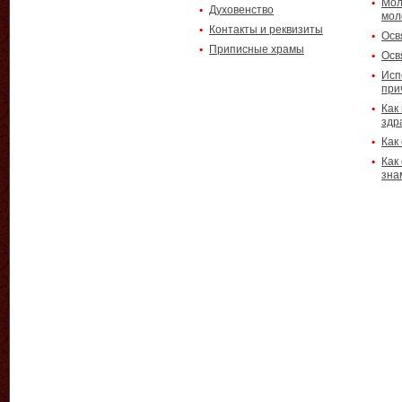
Мол
Духовенство
мол
Контакты и реквизиты
Осв
Приписные храмы
Осв
Исп
при
Как
здр
Как
Как
зна