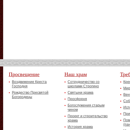
Просвещение
Наш храм
Тре
Воздвижение Креста
Сотрудничество со
Кре
Господня
школами Строгино
Мир
Рождество Пресвятой
Святыни храма
Вен
Богородицы
Просфорня
Соб
Богослужения старым
Исп
чином
При
Проект и строительство
Пом
храма
(па
История храма