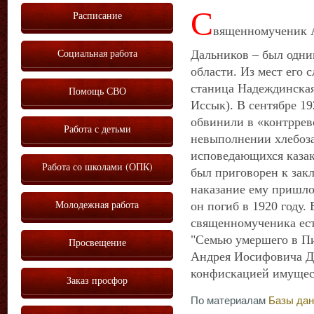
С
Расписание
вященномученик 
Социальная работа
Дальников – был одни
области. Из мест его 
станица Надеждинская
Помощь СВО
Иссык). В сентябре 19
обвинили в «контррев
Работа с детьми
невыполнении хлебоза
исповедающихся казак
Работа со школами (ОПК)
был приговорен к зак
наказание ему пришло
Молодежная работа
он погиб в 1920 году.
священномученика есть
"Семью умершего в П
Просвещение
Андрея Иосифовича Да
конфискацией имущес
Заказ просфор
По материалам
Базы да