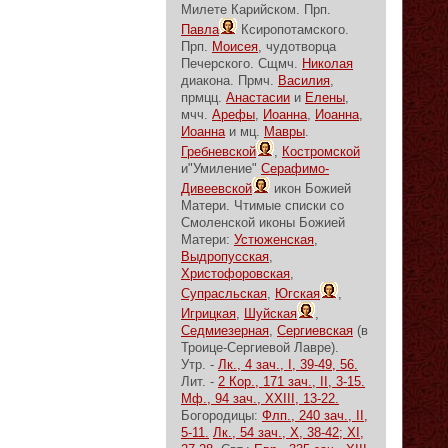
Милете Карийском. Прп.
Павла
Ксиропотамского.
Прп.
Моисея
, чудотворца
Печерского. Сщмч.
Николая
диакона. Прмч.
Василия
,
прмцц.
Анастасии
и
Елены
,
мчч.
Арефы
,
Иоанна
,
Иоанна
,
Иоанна
и мц.
Мавры
.
Гребневской
,
Костромской
и"Умиление"
Серафимо-
Дивеевской
икон Божией
Матери. Чтимые списки со
Смоленской иконы Божией
Матери:
Устюженская
,
Выдропусская
,
Христофоровская
,
Супрасльская
,
Югская
,
Игрицкая
,
Шуйская
,
Седмиезерная
,
Сергиевская
(в
Троице-Сергиевой Лавре).
Утр. -
Лк., 4 зач., I, 39-49, 56.
Лит. -
2 Кор., 171 зач., II, 3-15.
Мф., 94 зач., XXIII, 13-22.
Богородицы:
Флп., 240 зач., II,
5-11.
Лк., 54 зач., X, 38-42; XI,