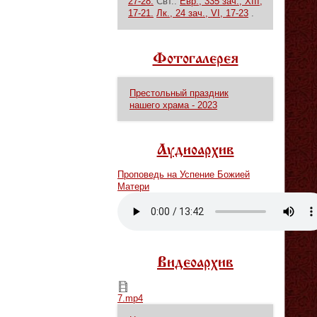
27-28.
Свт.:
Евр., 335 зач., XIII,
17-21.
Лк., 24 зач., VI, 17-23
.
Фотогалерея
Престольный праздник
нашего храма - 2023
Аудиоархив
Проповедь на Успение Божией
Матери
Vm
P
Видеоархив
7.mp4
7.mp4