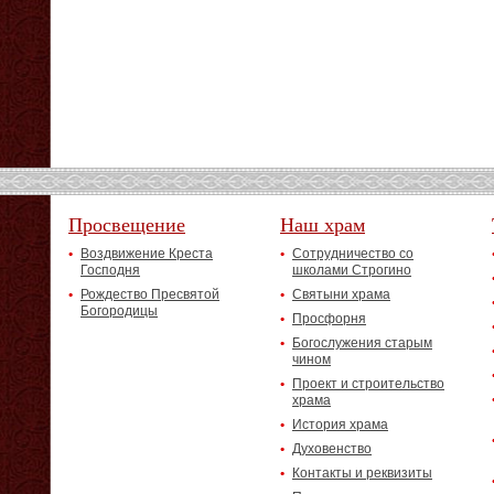
Просвещение
Наш храм
Воздвижение Креста
Сотрудничество со
Господня
школами Строгино
Рождество Пресвятой
Святыни храма
Богородицы
Просфорня
Богослужения старым
чином
Проект и строительство
храма
История храма
Духовенство
Контакты и реквизиты