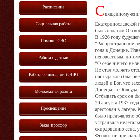
С
Расписание
вященномученик
Социальная работа
Екатеринославской 
был солдатом Окског
В 1926 году будущег
Помощь СВО
"Распространение ре
года в Донецке. Изв
неизвестным, потому
Работа с детьми
"О себе ничего не зн
Не стал молчать оте
Работа со школами (ОПК)
пастырского благове
людей и Бог, что за
Донецкого Облсуда п
Молодежная работа
Отбывать срок он б
20 августа 1937 год
Просвещение
арестован в лагере.
было предъявлено об
устраивала нелегальн
Заказ просфор
скирдованию сена, у
Феодот не признал.