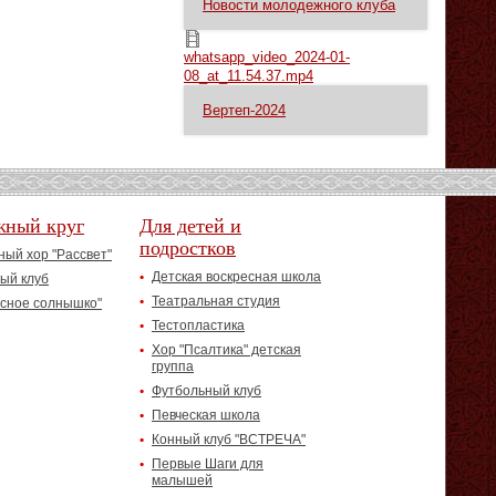
Новости молодежного клуба
whatsapp_video_2024-01-08_at_11.54.37.mp4
whatsapp_video_2024-01-
08_at_11.54.37.mp4
Вертеп-2024
жный круг
Для детей и
подростков
ый хор "Рассвет"
Детская воскресная школа
ый клуб
Театральная студия
асное солнышко"
Тестопластика
Хор "Псалтика" детская
группа
Футбольный клуб
Певческая школа
Конный клуб "ВСТРЕЧА"
Первые Шаги для
малышей