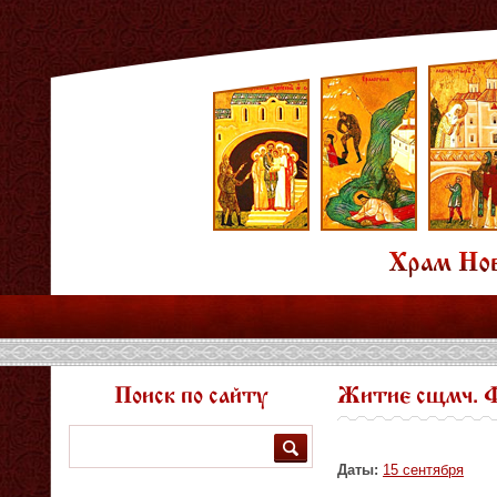
Поиск по сайту
Житие сщмч. 
Поиск
Даты:
15 сентября