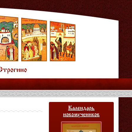
Календарь
новомучеников