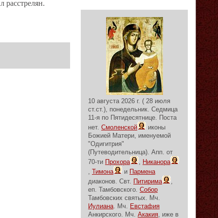
л расстрелян.
10 августа 2026 г. ( 28 июля
ст.ст.), понедельник.
Седмица
11-я по Пятидесятнице.
Поста
нет.
Смоленской
иконы
Божией Матери, именуемой
"Одигитрия"
(Путеводительница). Апп. от
70-ти
Прохора
,
Никанора
,
Тимона
и
Пармена
диаконов. Свт.
Питирима
,
еп. Тамбовского.
Собор
Тамбовских святых. Мч.
Иулиана
. Мч.
Евстафия
Анкирского. Мч.
Акакия
, иже в