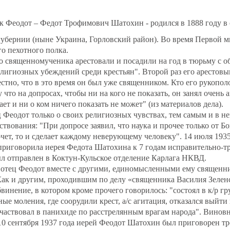
 Феодот – Федот Трофимович Шатохин - родился в 1888 году в 
губернии (ныне Украина, Горловский район). Во время Первой 
о пехотного полка.
о священномученика арестовали и посадили на год в тюрьму с 
лигиозных убеждений среди крестьян". Второй раз его арестовы
естно, что в это время он был уже священником. Кто его рукопол
 что на допросах, чтобы ни на кого не показать, он занял очень
ает и ни о ком ничего показать не может" (из материалов дела).
ц Феодот только о своих религиозных чувствах, тем самым и в не
ствования: "При допросе заявил, что наука и прочее только от Бо
хочет, то и сделает каждому неверующему человеку". 14 июля 193
риговорила иерея Федота Шатохина к 7 годам исправительно-тр
ыл отправлен в Коктун-Кульское отделение Карлага НКВД.
а отец Феодот вместе с другими, единомысленными ему священн
 Как и другим, проходившим по делу «священника Василия Зеленс
винение, в котором кроме прочего говорилось: "состоял в к/р гр
ые моления, где соорудили крест, а/с агитация, отказался выйти
частвовал в панихиде по расстрелянным врагам народа". Винов
 10 сентября 1937 года иерей Феодот Шатохин был приговорен 