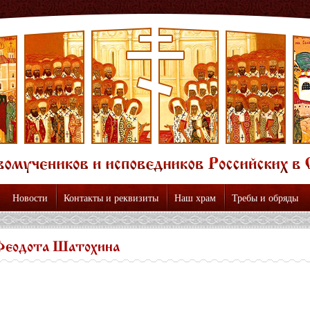
Новости
Контакты и реквизиты
Наш храм
Требы и обряды
Феодота Шатохина