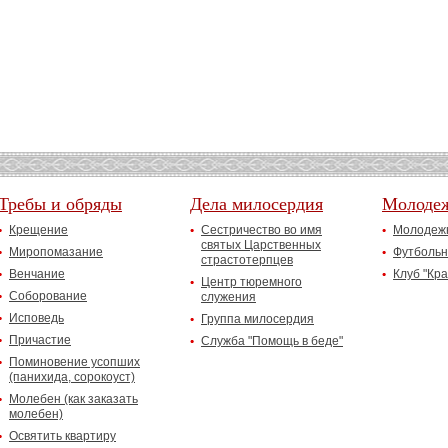
Требы и обряды
Дела милосердия
Молоде
Крещение
Сестричество во имя
Молодежн
святых Царственных
Миропомазание
Футбольн
страстотерпцев
Венчание
Клуб "Кр
Центр тюремного
Соборование
служения
Исповедь
Группа милосердия
Причастие
Служба "Помощь в беде"
Поминовение усопших
(панихида, сорокоуст)
Молебен (как заказать
молебен)
Освятить квартиру