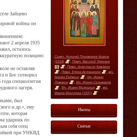
селе Зайцево
мировой войны он
обвинением:
вают 2 апреля 1935
ожил, осталось
 аккуратную позицию:
Сщмч. Николай Пономарев диакон
(1918)
,
Прмч. Василий Эрекаев
,
Прмц. Анастасия Камаева
воле не оставляя
,
Прмц. Елена Асташкина
,
мч.
га и Бог сотворил
Арефа Ерёмкин
,
Мч. Иоанн
5 года спецколлегия
Ломакин
,
Мч. Иоанн Сельманов
удового лагеря.
,
Мч. Иоанн Милешкин
,
мц.
Мавра Моисеева (1937)
иками, был
кого и др.», ему
Иконы
уппе, которая
 на ударник по
Святые
ным себя отец
тройкой при УНКВД