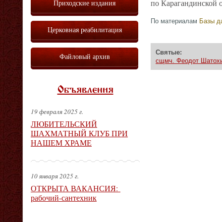
Приходские издания
по Карагандинской о
По материалам
Базы д
Церковная реабилитация
Святые:
Файловый архив
сщмч. Феодот Шатох
Объявления
19 февраля 2025 г.
ЛЮБИТЕЛЬСКИЙ
ШАХМАТНЫЙ КЛУБ ПРИ
НАШЕМ ХРАМЕ
10 января 2025 г.
ОТКРЫТА ВАКАНСИЯ:
рабочий-сантехник