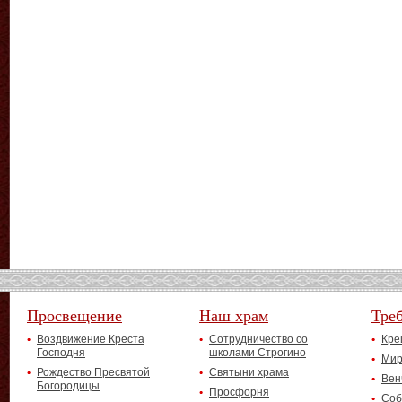
Просвещение
Наш храм
Тре
Воздвижение Креста
Сотрудничество со
Кре
Господня
школами Строгино
Мир
Рождество Пресвятой
Святыни храма
Вен
Богородицы
Просфорня
Соб