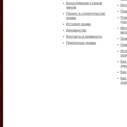
Богослужения старым
Исп
чином
При
Проект и строительство
Пом
храма
(па
История храма
Мол
Духовенство
мол
Контакты и реквизиты
Осв
Приписные храмы
Осв
Исп
при
Как
здр
Как
Как
зна