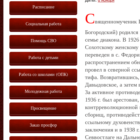
Даты:
6 ноября
Расписание
С
вященномученик П
Социальная работа
Богородский) родился 
семье диакона. В 1926
Помощь СВО
Сохотскому женскому 
переведен в с. Федори
Работа с детьми
распространением обно
провел в северной ссыл
Работа со школами (ОПК)
тифа. Возвратившись,
Давыдовское, а затем 
Молодежная работа
За активное противоде
1936 г. был арестован
контрреволюционной 
Просвещение
сборищ, противодейс
ссыльному духовенств
Заказ просфор
заключения и в 1938 г
Севвостлаге на Дальне