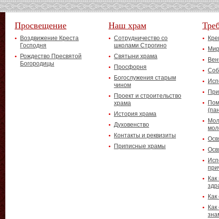
Просвещение
Наш храм
Тре
Воздвижение Креста
Сотрудничество со
Кре
Господня
школами Строгино
Мир
Рождество Пресвятой
Святыни храма
Вен
Богородицы
Просфорня
Соб
Богослужения старым
Исп
чином
При
Проект и строительство
Пом
храма
(па
История храма
Мол
Духовенство
мол
Контакты и реквизиты
Осв
Приписные храмы
Осв
Исп
при
Как
здр
Как
Как
зна